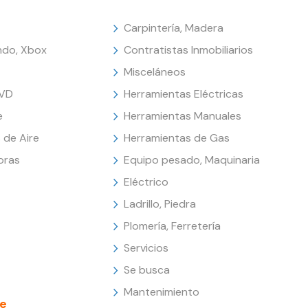
Carpintería, Madera
endo, Xbox
Contratistas Inmobiliarios
Misceláneos
DVD
Herramientas Eléctricas
e
Herramientas Manuales
 de Aire
Herramientas de Gas
oras
Equipo pesado, Maquinaria
Eléctrico
Ladrillo, Piedra
Plomería, Ferretería
Servicios
Se busca
Mantenimiento
e