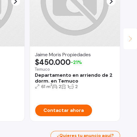
Jaime Moris Propiedades
Le
$450.000
$
-21%
Temuco
Con
Departamento en arriendo de 2
Av
dorm. en Temuco
De
2
61 m
2
1
2
Contactar ahora
¿Quieres tu anuncio aquí?