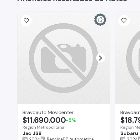
Bravoauto Movicenter
Bravoau
$11.690.000
$18.
-5%
Región Metropolitana
Región Me
Jac JS8
Subaru 
2024
Bencina
Automática
2024