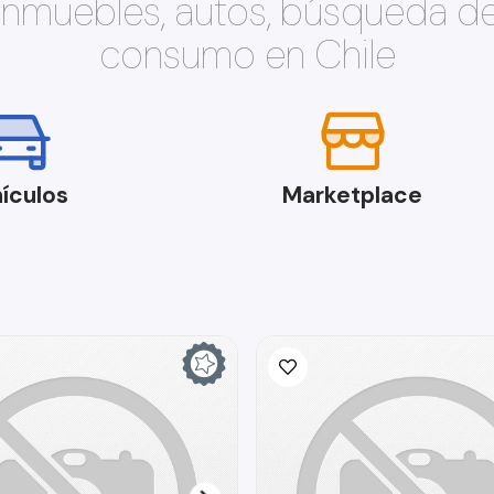
 inmuebles, autos, búsqueda d
consumo en Chile
ículos
Marketplace