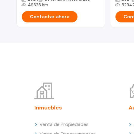
49325 km
52942
Contactar ahora
Cont
Inmuebles
A
Venta de Propiedades
Venta de Departamentos