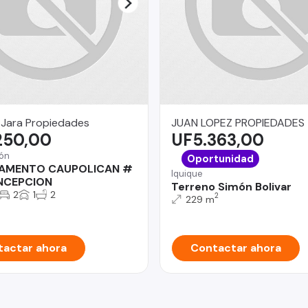
 Jara Propiedades
JUAN LOPEZ PROPIEDADES
250,00
UF5.363,00
ón
Oportunidad
AMENTO CAUPOLICAN #
Iquique
NCEPCION
Terreno Simón Bolivar
2
1
2
2
229 m
actar ahora
Contactar ahora