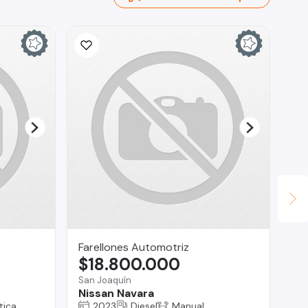
Farellones Automotriz
RA
$18.800.000
$
San Joaquín
Reg
Nissan Navara
Ch
tica
2023
Diesel
Manual