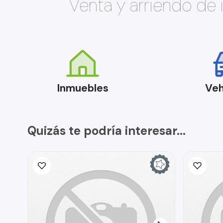
Venta y arriendo de
Inmuebles
Veh
Quizás te podría interesar...