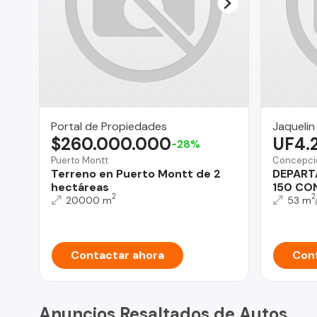
Portal de Propiedades
Jaquelin
$260.000.000
UF4.
-28%
Puerto Montt
Concepci
Terreno en Puerto Montt de 2
DEPART
hectáreas
150 CO
2
2
20000 m
53 m
Contactar ahora
Cont
Anuncios Resaltados de Autos