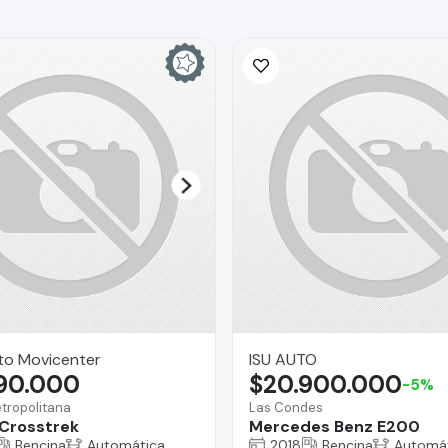
to Movicenter
ISU AUTO
790.000
$20.900.000
-5%
tropolitana
Las Condes
Crosstrek
Mercedes Benz E200
Bencina
Automática
2018
Bencina
Automá