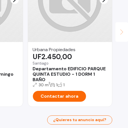
Urbana Propiedades
Vi
UF2.450,00
$
Santiago
Viñ
Departamento EDIFICIO PARQUE
Ve
omingo
QUINTA ESTUDIO - 1 DORM 1
Cu
BAÑO
2
30 m
1
1
Contactar ahora
¿Quieres tu anuncio aquí?