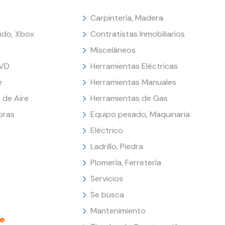
Carpintería, Madera
endo, Xbox
Contratistas Inmobiliarios
Misceláneos
DVD
Herramientas Eléctricas
e
Herramientas Manuales
 de Aire
Herramientas de Gas
oras
Equipo pesado, Maquinaria
Eléctrico
Ladrillo, Piedra
Plomería, Ferretería
Servicios
Se busca
Mantenimiento
e