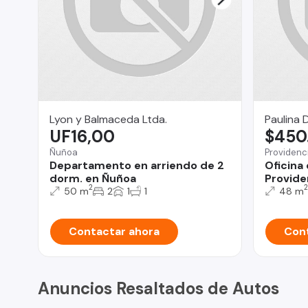
Lyon y Balmaceda Ltda.
Paulina
UF16,00
$450
Ñuñoa
Providenc
Departamento en arriendo de 2
Oficina
dorm. en Ñuñoa
Provide
2
2
50 m
2
1
1
48 m
Contactar ahora
Cont
Anuncios Resaltados de Autos