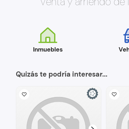
Venta y arriendo de
Inmuebles
Veh
Quizás te podría interesar...