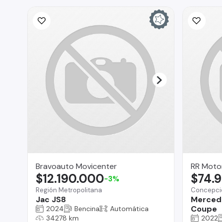
Bravoauto Movicenter
RR Moto
$12.190.000
$74.
-3%
Región Metropolitana
Concepci
Jac JS8
Merced
Coupe
2024
Bencina
Automática
34278 km
2022