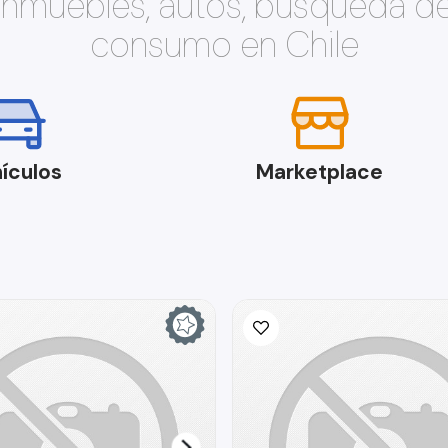
 inmuebles, autos, búsqueda d
consumo en Chile
ículos
Marketplace