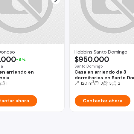
 Donoso
Hobbins Santo Domingo
.000
$950.000
-8%
ia
Santo Domingo
 en arriendo en
Casa en arriendo de 3
ncia
dormitorios en Santo D
2
1
120 m
3
3
2
actar ahora
Contactar ahora