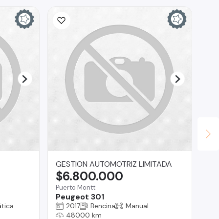
GESTION AUTOMOTRIZ LIMITADA
As
$6.800.000
$
Puerto Montt
Ova
Peugeot 301
Pe
tica
2017
Bencina
Manual
48000 km