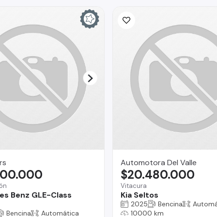
rs
Automotora Del Valle
900.000
$20.480.000
ón
Vitacura
es Benz GLE-Class
Kia Seltos
2025
Bencina
Automá
Bencina
Automática
10000 km