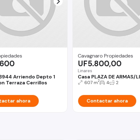
opiedades
Cavagnaro Propiedades
.600
UF5.800,00
Linares
3944 Arriendo Depto 1
Casa PLAZA DE ARMAS/L
2
n Terraza Cerrillos
607 m
4
2
actar ahora
Contactar ahora