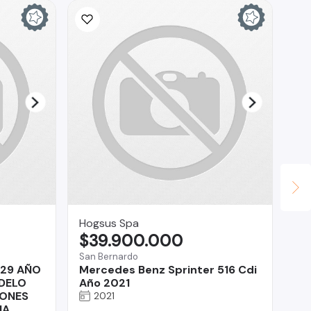
Hogsus Spa
RA
$39.900.000
$
San Bernardo
Reg
29 AÑO
Mercedes Benz Sprinter 516 Cdi
Ni
DELO
Año 2021
IONES
2021
IA