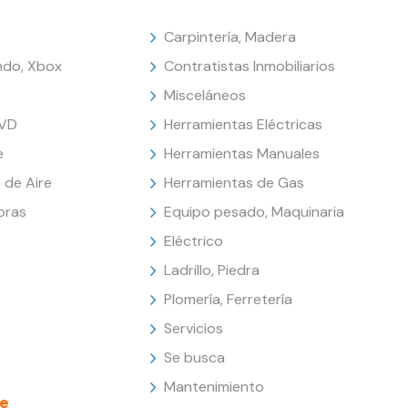
Carpintería, Madera
endo, Xbox
Contratistas Inmobiliarios
Misceláneos
DVD
Herramientas Eléctricas
e
Herramientas Manuales
 de Aire
Herramientas de Gas
oras
Equipo pesado, Maquinaria
Eléctrico
Ladrillo, Piedra
Plomería, Ferretería
Servicios
Se busca
Mantenimiento
e