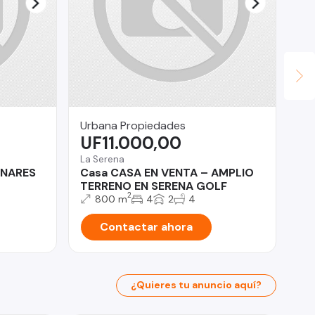
Urbana Propiedades
Po
UF11.000,00
$
La Serena
Pue
INARES
Casa CASA EN VENTA – AMPLIO
Pa
TERRENO EN SERENA GOLF
2
800 m
4
2
4
Contactar ahora
¿Quieres tu anuncio aquí?