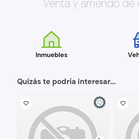
Venta y arriendo de
Inmuebles
Veh
Quizás te podría interesar...