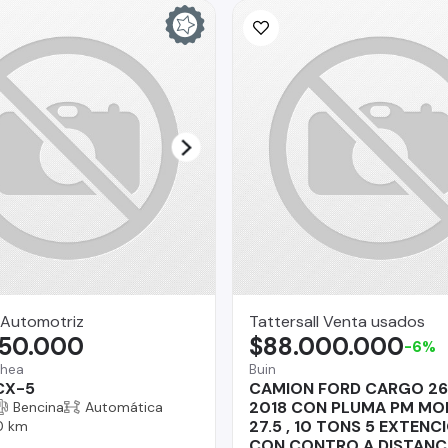
Automotriz
Tattersall Venta usados
450.000
$88.000.000
-6%
chea
Buin
CX-5
CAMION FORD CARGO 26
2018 CON PLUMA PM MO
Bencina
Automática
27.5 , 10 TONS 5 EXTENC
0 km
CON CONTRO A DISTANC