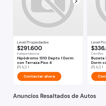
Level Propiedades
Level Pr
$291.600
$336
Independencia
Cerrillos
Hipódromo 1310 Depto 1 Dorm
Buzeta 
con Terraza Piso 4
Dorm co
1
1
1
1
Contactar ahora
Cont
Anuncios Resaltados de Autos