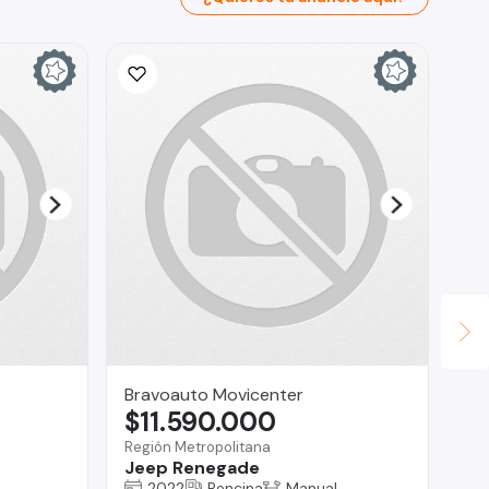
Bravoauto Movicenter
Fa
$11.590.000
$
Región Metropolitana
San
Jeep Renegade
Ss
2022
Bencina
Manual