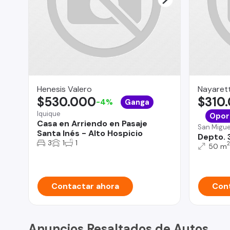
Henesis Valero
Nayarett
$530.000
$310
-4%
Ganga
Iquique
Opor
Casa en Arriendo en Pasaje
San Migue
Santa Inés - Alto Hospicio
Depto. 
3
1
1
2
50 m
Contactar ahora
Cont
Anuncios Resaltados de Autos