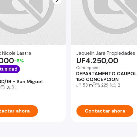
 Nicole Lastra
Jaquelin Jara Propiedades
.000
UF4.250,00
-6%
Concepción
tunidad
DEPARTAMENTO CAUPOL
l
150 CONCEPCION
3D/1B - San Miguel
2
53 m
2
1
2
3
1
actar ahora
Contactar ahora