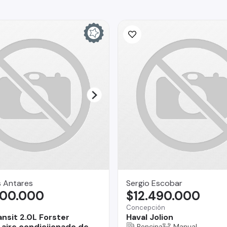
s Antares
Sergio Escobar
300.000
$12.490.000
Concepción
ansit 2.0L Forster
Haval Jolion
aire condiciionado de
Bencina
Manual