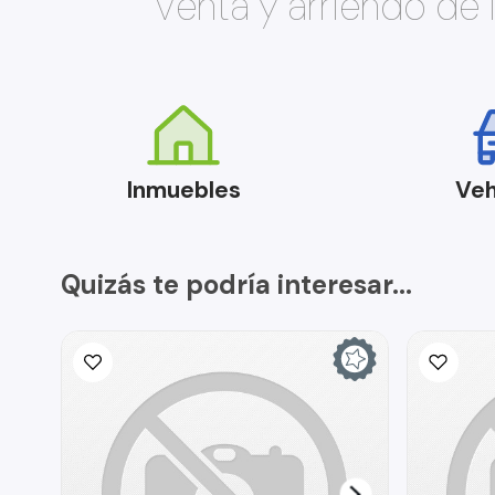
Venta y arriendo de
Inmuebles
Veh
Quizás te podría interesar...