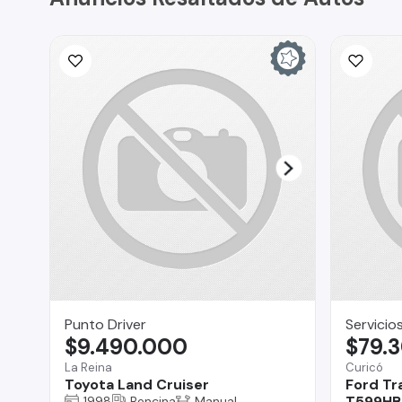
Punto Driver
Servicio
$9.490.000
$79.
La Reina
Curicó
Toyota Land Cruiser
Ford Tr
T599HB 
1998
Bencina
Manual