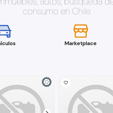
 inmuebles, autos, búsqueda d
consumo en Chile
ículos
Marketplace