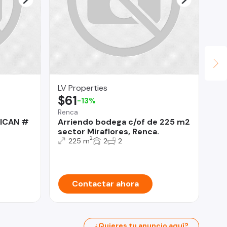
LV Properties
OM
$61
U
-13%
Renca
Co
ICAN #
Arriendo bodega c/of de 225 m2
Ca
sector Miraflores, Renca.
EN
2
(C
225 m
2
2
Contactar ahora
¿Quieres tu anuncio aquí?