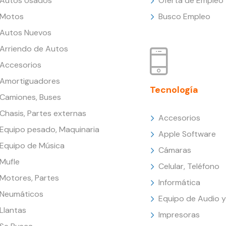
Autos Usados
Oferta de Empleo
Motos
Busco Empleo
Autos Nuevos
Arriendo de Autos
Accesorios
Amortiguadores
Tecnología
Camiones, Buses
Chasis, Partes externas
Accesorios
Equipo pesado, Maquinaria
Apple Software
Equipo de Música
Cámaras
Mufle
Celular, Teléfono
Motores, Partes
Informática
Neumáticos
Equipo de Audio y
Llantas
Impresoras