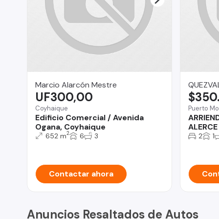
Marcio Alarcón Mestre
QUEZVA
UF300,00
$350
Coyhaique
Puerto Mo
Edificio Comercial / Avenida
ARRIEN
Ogana, Coyhaique
ALERCE
2
652 m
6
3
2
1
Contactar ahora
Cont
Anuncios Resaltados de Autos