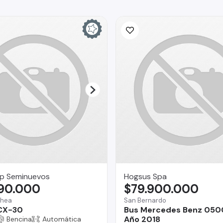
p Seminuevos
Hogsus Spa
990.000
$79.900.000
chea
San Bernardo
CX-30
Bus Mercedes Benz 050
Año 2018
Bencina
Automática