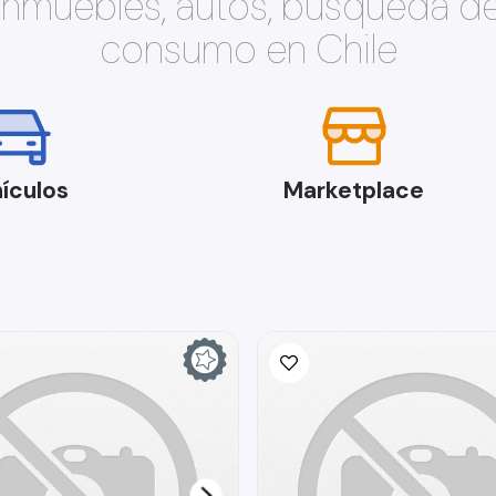
 inmuebles, autos, búsqueda d
consumo en Chile
ículos
Marketplace