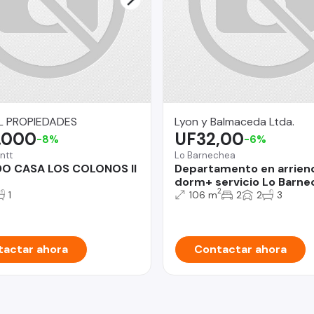
L PROPIEDADES
Lyon y Balmaceda Ltda.
.000
UF32,00
-8%
-6%
ntt
Lo Barnechea
DO CASA LOS COLONOS II
Departamento en arrien
dorm+ servicio Lo Barne
2
1
106 m
2
2
3
actar ahora
Contactar ahora