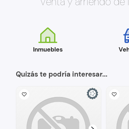
Venta y arriendo de
Inmuebles
Veh
Quizás te podría interesar...