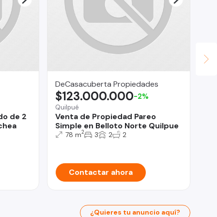
DeCasacuberta Propiedades
Ja
$123.000.000
$
-2%
Quilpué
San
do de 2
Venta de Propiedad Pareo
De
chea
Simple en Belloto Norte Quilpue
do
2
78 m
3
2
2
Contactar ahora
¿Quieres tu anuncio aquí?