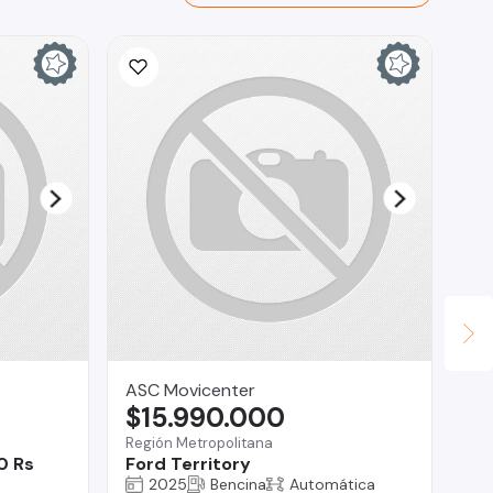
ASC Movicenter
Fa
$15.990.000
$
Región Metropolitana
San
0 Rs
Ford Territory
Gr
2025
Bencina
Automática