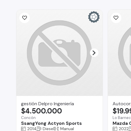
gestión Delpro Ingeniería
Autocor
$4.500.000
$19.
Concón
Lo Barne
SsangYong Actyon Sports
Mazda 
2014
Diesel
Manual
2022