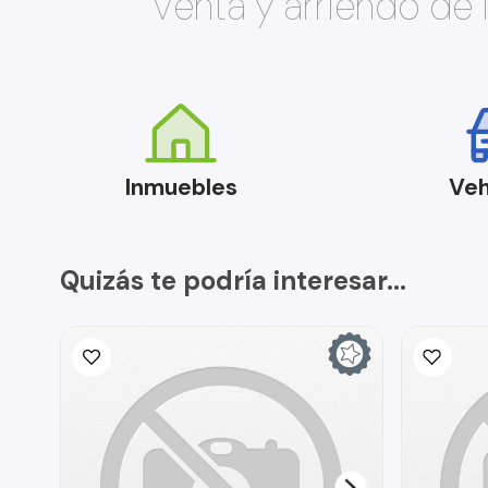
Venta y arriendo de
Inmuebles
Veh
Quizás te podría interesar...