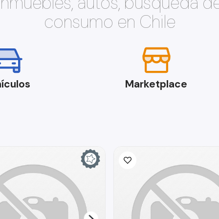
 inmuebles, autos, búsqueda d
consumo en Chile
ículos
Marketplace