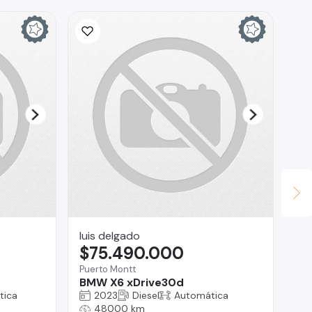
luis delgado
CA
$75.490.000
$
Puerto Montt
La 
BMW X6 xDrive30d
To
tica
2023
Diesel
Automática
48000 km