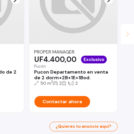
PROPER MANAGER
Ma
UF4.400,00
U
Exclusivo
Pucón
Tal
do de 2
Pucon Departamento en venta
Ca
de 2 dorm+2B+1E+1Bod.
Ta
2
50 m
2
1
2
Contactar ahora
¿Quieres tu anuncio aquí?