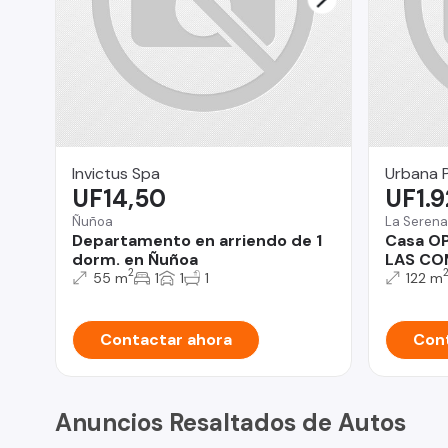
Invictus Spa
Urbana 
UF14,50
UF1.
Ñuñoa
La Serena
Departamento en arriendo de 1
Casa O
dorm. en Ñuñoa
LAS CO
2
55 m
1
1
1
122 m
Contactar ahora
Cont
Anuncios Resaltados de Autos