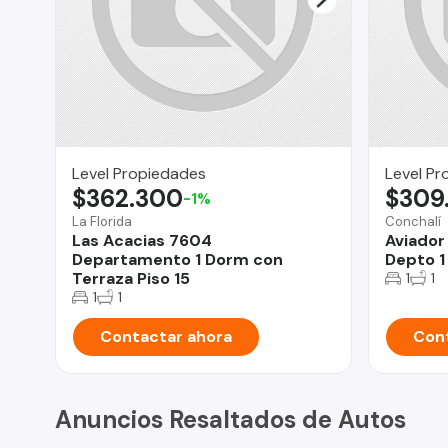
Level Propiedades
Level Pr
$362.300
$309
-1%
La Florida
Conchalí
Las Acacias 7604
Aviador
Departamento 1 Dorm con
Depto 1
Terraza Piso 15
1
1
1
1
Contactar ahora
Cont
Anuncios Resaltados de Autos