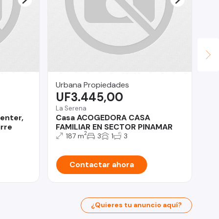
Urbana Propiedades
Ca
UF3.445,00
$
La Serena
San
Center,
Casa ACOGEDORA CASA
OF
rre
FAMILIAR EN SECTOR PINAMAR
2
187 m
3
1
3
Contactar ahora
¿Quieres tu anuncio aquí?