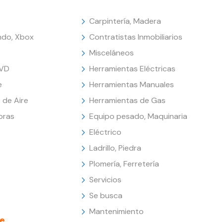
Carpintería, Madera
endo, Xbox
Contratistas Inmobiliarios
Misceláneos
DVD
Herramientas Eléctricas
e
Herramientas Manuales
 de Aire
Herramientas de Gas
oras
Equipo pesado, Maquinaria
Eléctrico
Ladrillo, Piedra
Plomería, Ferretería
Servicios
Se busca
Mantenimiento
e