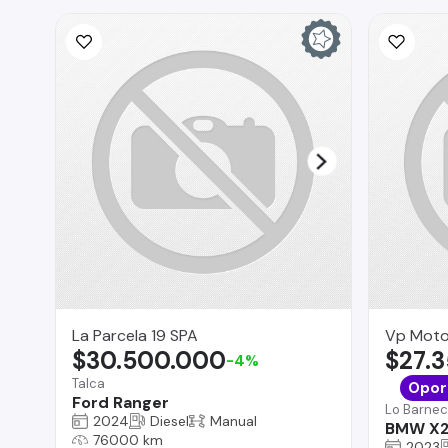
La Parcela 19 SPA
Vp Moto
$30.500.000
$27.
-4%
Talca
Opor
Ford Ranger
Lo Barne
2024
Diesel
Manual
BMW X
76000 km
2023