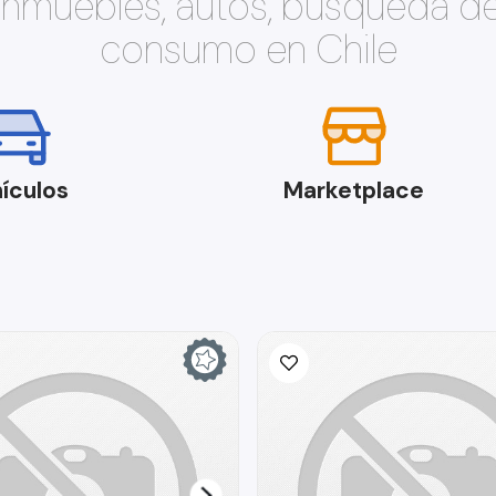
 inmuebles, autos, búsqueda d
consumo en Chile
ículos
Marketplace