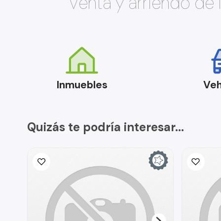
Venta y arriendo de
Inmuebles
Veh
Quizás te podría interesar...