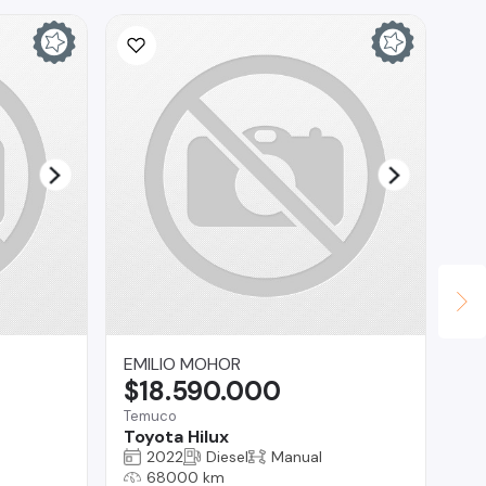
EMILIO MOHOR
SE
$18.590.000
$
Temuco
Vil
Toyota Hilux
Ma
2022
Diesel
Manual
68000 km