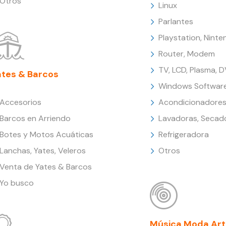
Otros
Linux
Parlantes
Playstation, Nint
Router, Modem
TV, LCD, Plasma, 
ates & Barcos
Windows Softwar
Accesorios
Acondicionadores
Barcos en Arriendo
Lavadoras, Secad
Botes y Motos Acuáticas
Refrigeradora
Lanchas, Yates, Veleros
Otros
Venta de Yates & Barcos
Yo busco
Música Moda Art