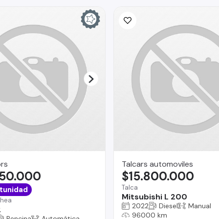
rs
Talcars automoviles
350.000
$15.800.000
Talca
tunidad
Mitsubishi L 200
chea
2022
Diesel
Manual
2
96000 km
Bencina
Automática