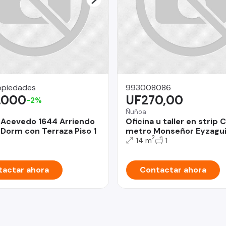
opiedades
993008086
.000
UF270,00
-2%
Ñuñoa
 Acevedo 1644 Arriendo
Oficina u taller en strip 
 Dorm con Terraza Piso 1
metro Monseñor Eyzagui
2
14 m
1
actar ahora
Contactar ahora