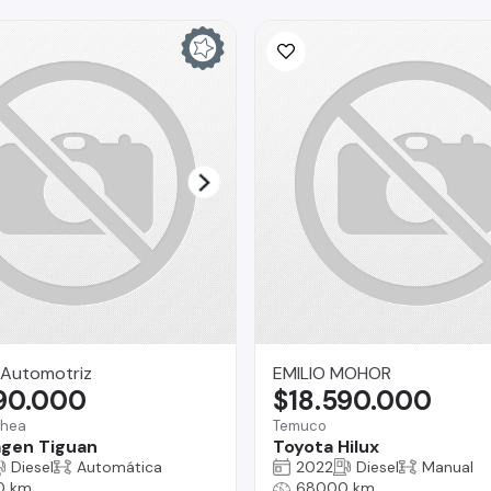
Automotriz
EMILIO MOHOR
790.000
$18.590.000
chea
Temuco
gen Tiguan
Toyota Hilux
Diesel
Automática
2022
Diesel
Manual
0 km
68000 km