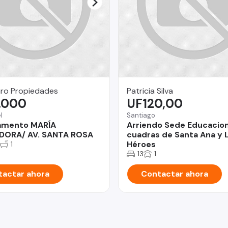
ro Propiedades
Patricia Silva
.000
UF120,00
l
Santiago
amento MARÍA
Arriendo Sede Educacion
ADORA/ AV. SANTA ROSA
cuadras de Santa Ana y 
Héroes
1
13
1
actar ahora
Contactar ahora