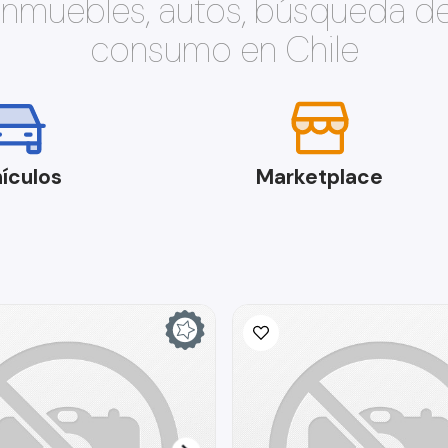
 inmuebles, autos, búsqueda d
consumo en Chile
ículos
Marketplace