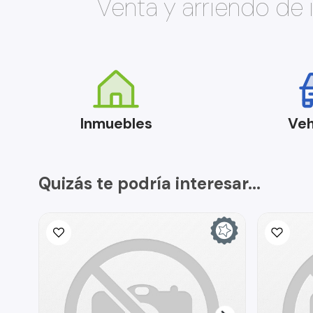
Venta y arriendo de
Inmuebles
Veh
Quizás te podría interesar...