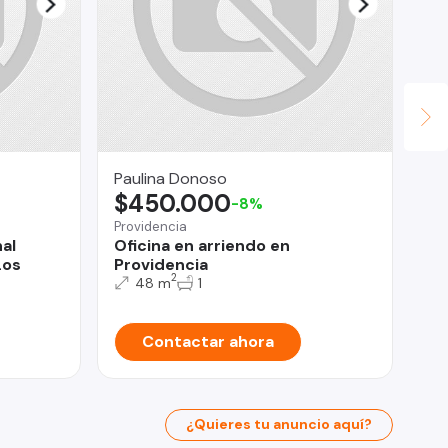
Paulina Donoso
Ign
$450.000
U
-8%
Providencia
Chi
al
Oficina en arriendo en
Ar
Los
Providencia
Le
2
48 m
1
Contactar ahora
¿Quieres tu anuncio aquí?