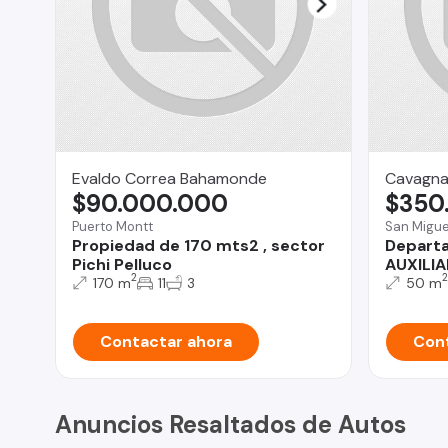
Evaldo Correa Bahamonde
Cavagna
$90.000.000
$350
Puerto Montt
San Migue
Propiedad de 170 mts2 , sector
Depart
Pichi Pelluco
AUXILI
2
2
170 m
11
3
50 m
Contactar ahora
Cont
Anuncios Resaltados de Autos