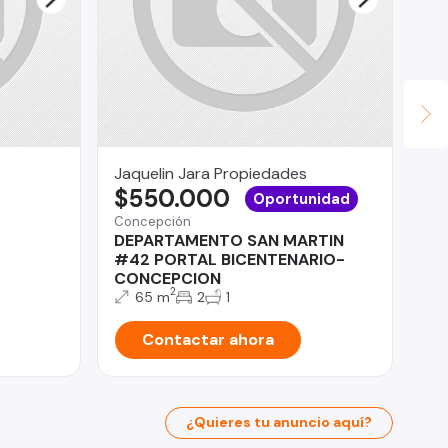
Jaquelin Jara Propiedades
Ja
$550.000
$
Oportunidad
Concepción
San
DEPARTAMENTO SAN MARTIN
De
#42 PORTAL BICENTENARIO-
do
CONCEPCION
2
65 m
2
1
Contactar ahora
¿Quieres tu anuncio aquí?