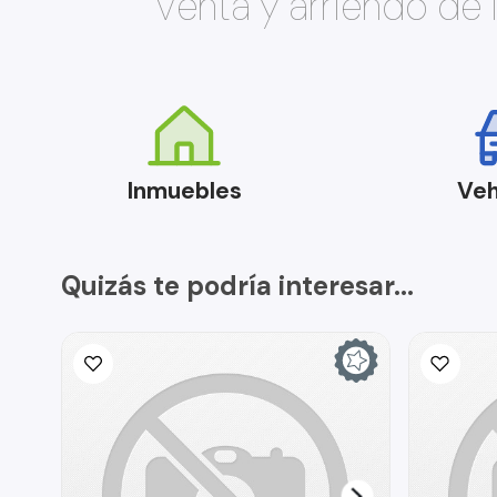
Venta y arriendo de
Inmuebles
Veh
Quizás te podría interesar...