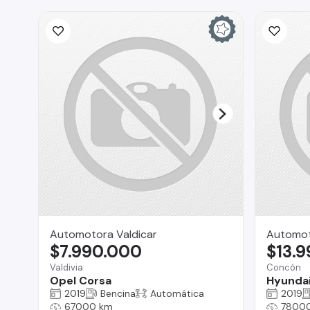
Automotora Valdicar
Automot
$7.990.000
$13.
Valdivia
Concón
Opel Corsa
Hyunda
2019
Bencina
Automática
2019
67000 km
7800