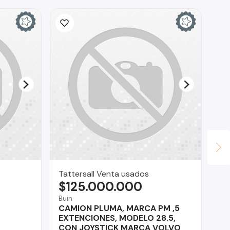
Tattersall Venta usados
lui
$125.000.000
$
Buin
Pue
CAMION PLUMA, MARCA PM ,5
BM
EXTENCIONES, MODELO 28.5,
CON JOYSTICK MARCA VOLVO