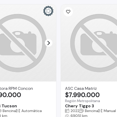
ora RPM Concon
ASC Casa Matriz
990.000
$7.990.000
Región Metropolitana
i Tucson
Chery Tiggo 3
Bencina
Automática
2022
Bencina
Manual
0 km
69051 km