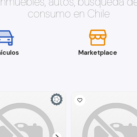
 inmuebles, autos, búsqueda d
consumo en Chile
ículos
Marketplace