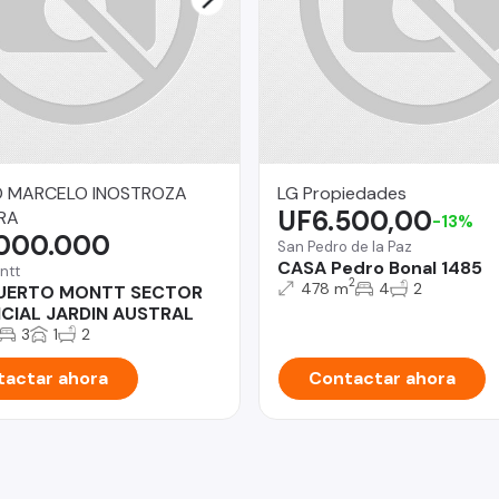
O MARCELO INOSTROZA
LG Propiedades
UF6.500,00
RA
-13%
.000.000
San Pedro de la Paz
CASA Pedro Bonal 1485
ntt
2
478 m
4
2
UERTO MONTT SECTOR
NCIAL JARDIN AUSTRAL
3
1
2
actar ahora
Contactar ahora