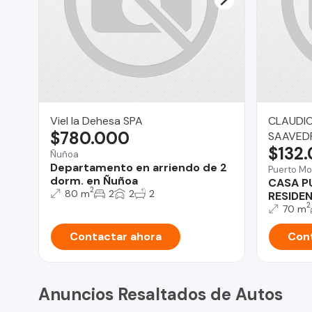
Viel la Dehesa SPA
CLAUDI
$780.000
SAAVED
$132
Ñuñoa
Departamento en arriendo de 2
Puerto Mo
dorm. en Ñuñoa
CASA P
2
80 m
2
2
2
RESIDE
2
70 m
Contactar ahora
Cont
Anuncios Resaltados de Autos