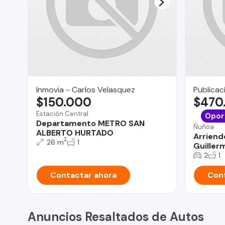
Inmovia - Carlos Velasquez
Publicac
$150.000
$470
Estación Central
Opor
Departamento METRO SAN
Ñuñoa
ALBERTO HURTADO
Arrien
2
26 m
1
Guiller
2
1
Contactar ahora
Cont
Anuncios Resaltados de Autos