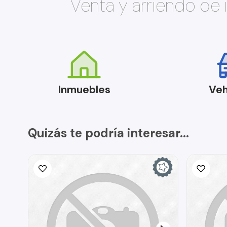
Venta y arriendo de
Inmuebles
Veh
Quizás te podría interesar...