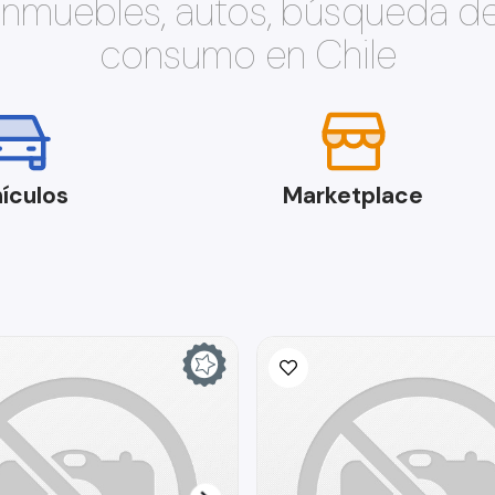
 inmuebles, autos, búsqueda d
consumo en Chile
ículos
Marketplace