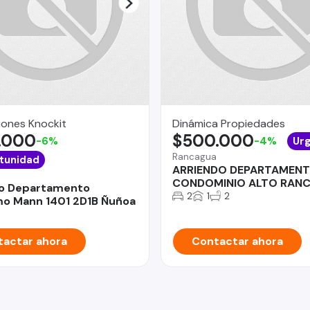
iones Knockit
Dinámica Propiedades
.000
$500.000
-6%
-4%
Ur
Rancagua
tunidad
ARRIENDO DEPARTAMENT
CONDOMINIO ALTO RAN
do Departamento
2
1
2
mo Mann 1401 2D1B Ñuñoa
actar ahora
Contactar ahora