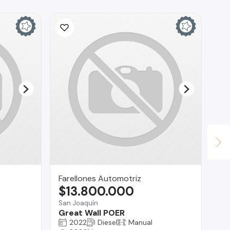
Farellones Automotriz
KA
$13.800.000
$
San Joaquín
La
Great Wall POER
Fo
2022
Diesel
Manual