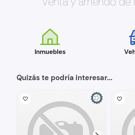
Venta y arriendo de
Inmuebles
Veh
Quizás te podría interesar...