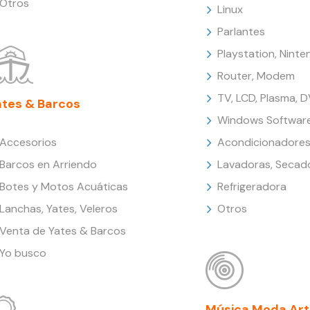
Otros
Linux
Parlantes
Playstation, Nint
Router, Modem
TV, LCD, Plasma, 
ates & Barcos
Windows Softwar
Accesorios
Acondicionadores
Barcos en Arriendo
Lavadoras, Secad
Botes y Motos Acuáticas
Refrigeradora
Lanchas, Yates, Veleros
Otros
Venta de Yates & Barcos
Yo busco
Música Moda Art