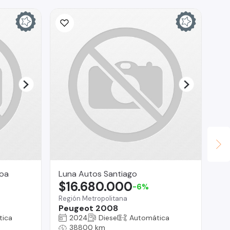
Ina
$
La 
Fo
roa
Luna Autos Santiago
$16.680.000
-6%
Región Metropolitana
Peugeot 2008
tica
2024
Diesel
Automática
38800 km