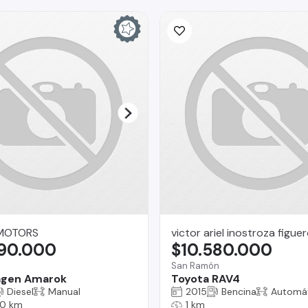
MOTORS
victor ariel inostroza figue
990.000
$10.580.000
San Ramón
agen Amarok
Toyota RAV4
Diesel
Manual
2015
Bencina
Automá
0 km
1 km