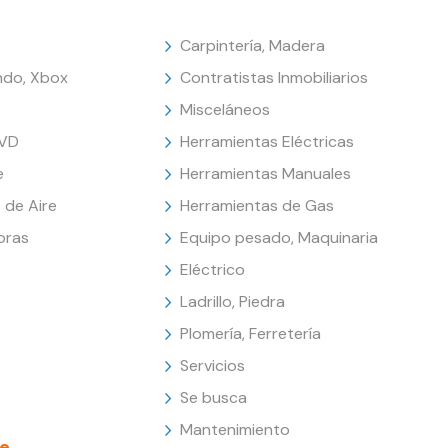
Carpintería, Madera
endo, Xbox
Contratistas Inmobiliarios
Misceláneos
DVD
Herramientas Eléctricas
e
Herramientas Manuales
 de Aire
Herramientas de Gas
oras
Equipo pesado, Maquinaria
Eléctrico
Ladrillo, Piedra
Plomería, Ferretería
Servicios
Se busca
Mantenimiento
e