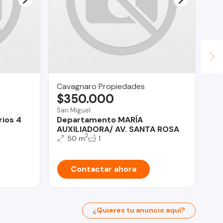
Cavagnaro Propiedades
Pa
$350.000
$
San Miguel
Rec
rios 4
Departamento MARÍA
Am
AUXILIADORA/ AV. SANTA ROSA
Sa
2
su
50 m
1
Contactar ahora
¿Quieres tu anuncio aquí?