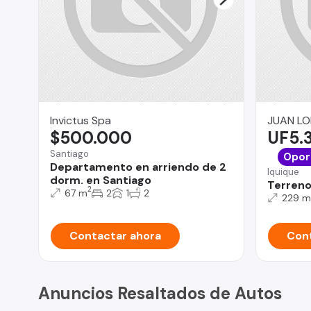
Invictus Spa
JUAN LO
$500.000
UF5.
Santiago
Opor
Departamento en arriendo de 2
Iquique
dorm. en Santiago
Terreno
2
67 m
2
1
2
229 m
Contactar ahora
Cont
Anuncios Resaltados de Autos