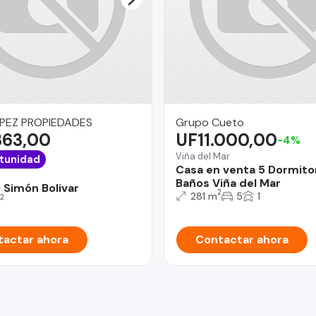
PEZ PROPIEDADES
Grupo Cueto
363,00
UF11.000,00
-4%
Viña del Mar
tunidad
Casa en venta 5 Dormito
Baños Viña del Mar
 Simón Bolivar
2
281 m
5
1
2
actar ahora
Contactar ahora