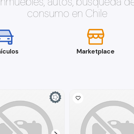
 inmuebles, autos, búsqueda d
consumo en Chile
ículos
Marketplace