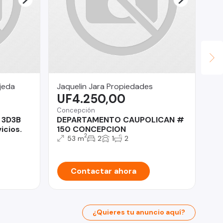
jeda
Jaquelin Jara Propiedades
Ga
UF4.250,00
$
Concepción
Qui
 3D3B
DEPARTAMENTO CAUPOLICAN #
Ca
icios.
150 CONCEPCION
do
2
53 m
2
1
2
Contactar ahora
¿Quieres tu anuncio aquí?