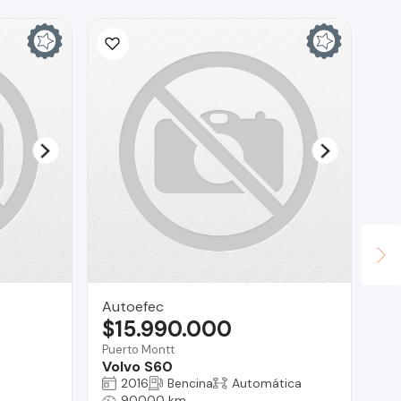
Autoefec
Ad
$15.990.000
$
Puerto Montt
Val
Volvo S60
Pe
2016
Bencina
Automática
90000 km