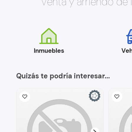
Venta y arriendo de
Inmuebles
Veh
Quizás te podría interesar...