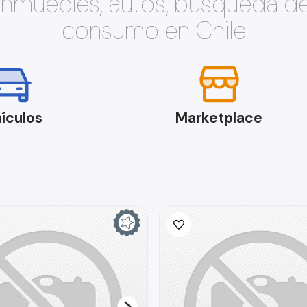
 inmuebles, autos, búsqueda d
consumo en Chile
ículos
Marketplace