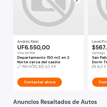
Andrés Klein
Level Pr
UF6.550,00
$567
Viña del Mar
Santiago
Departamento 150 m2 en 2
San Pab
Norte cerca del casino
Dorm Te
2
150 m
3
1
3.5
2
2
Contactar ahora
Cont
Anuncios Resaltados de Autos