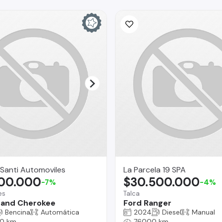
Santi Automoviles
La Parcela 19 SPA
900.000
$30.500.000
-7%
-4%
es
Talca
rand Cherokee
Ford Ranger
Bencina
Automática
2024
Diesel
Manual
0 km
76000 km