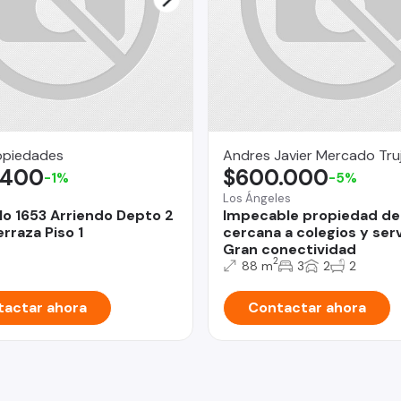
opiedades
Andres Javier Mercado Tru
.400
$600.000
-1%
-5%
Los Ángeles
lo 1653 Arriendo Depto 2
Impecable propiedad de
rraza Piso 1
cercana a colegios y serv
Gran conectividad
2
88 m
3
2
2
actar ahora
Contactar ahora