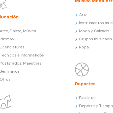
Música Moda Art
Arte
ducación
Instrumentos musi
Arte, Danza, Música
Moda y Calzado
Idiomas
Grupos musicales
Licenciaturas
Ropa
Técnicos e Informáticos
Postgrados, Maestrías
Seminarios
Otros
Deportes
Bicicletas
Deporte y Tiempo 