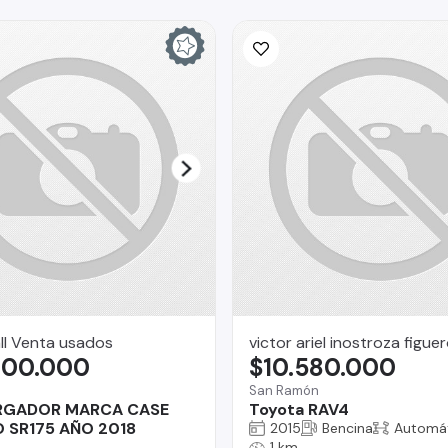
ll Venta usados
victor ariel inostroza figue
300.000
$10.580.000
San Ramón
RGADOR MARCA CASE
Toyota RAV4
 SR175 AÑO 2018
2015
Bencina
Automá
1 km