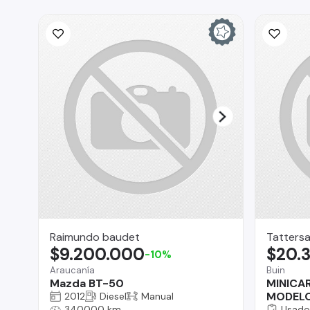
Raimundo baudet
Tattersa
$9.200.000
$20.
-10%
Araucanía
Buin
Mazda BT-50
MINICA
MODELO
2012
Diesel
Manual
340000 km
Usado