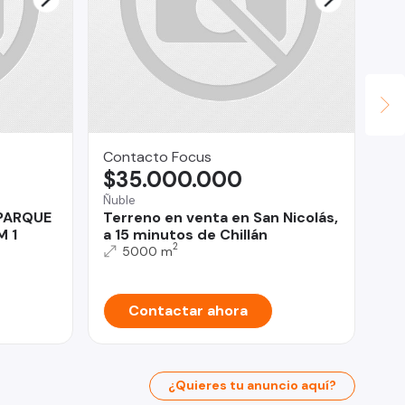
Contacto Focus
Pa
$35.000.000
$
Ñuble
Rec
 PARQUE
Terreno en venta en San Nicolás,
Am
M 1
a 15 minutos de Chillán
Sa
2
su
5000 m
Contactar ahora
¿Quieres tu anuncio aquí?