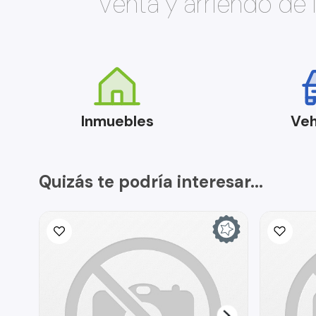
Venta y arriendo de
Inmuebles
Veh
Quizás te podría interesar...