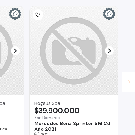
roa
Hogsus Spa
Cr
$39.900.000
$
San Bernardo
Co
Mercedes Benz Sprinter 516 Cdi
Hy
Año 2021
tica
2021