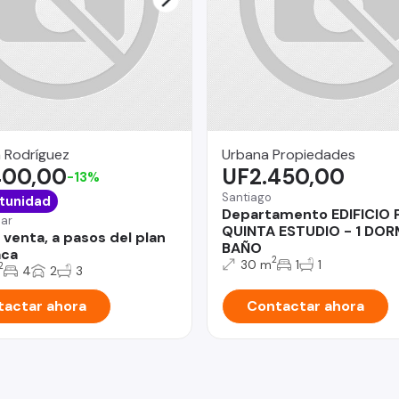
 Rodríguez
Urbana Propiedades
400,00
UF2.450,00
-13%
Santiago
tunidad
Departamento EDIFICIO
Mar
QUINTA ESTUDIO - 1 DOR
 venta, a pasos del plan
BAÑO
aca
2
30 m
1
1
2
4
2
3
actar ahora
Contactar ahora