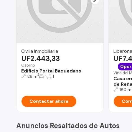
Civilia Inmobiliaria
Liberona
UF2.443,33
UF7.
Osorno
Opor
Edificio Portal Baquedano
Viña del 
2
26 m
1
1
Casa en
de Reñ
180 m
Contactar ahora
Cont
Anuncios Resaltados de Autos