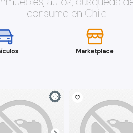
 inmuebles, autos, búsqueda d
consumo en Chile
ículos
Marketplace