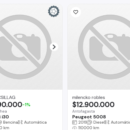
SILLAG
milencko robles
190.000
$12.900.000
-1%
chea
Antofagasta
 i30
Peugeot 5008
Bencina
Automática
2019
Diesel
Automáti
0 km
110000 km