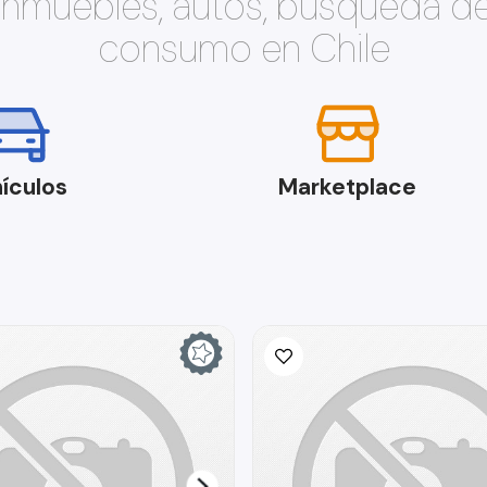
 inmuebles, autos, búsqueda d
consumo en Chile
ículos
Marketplace