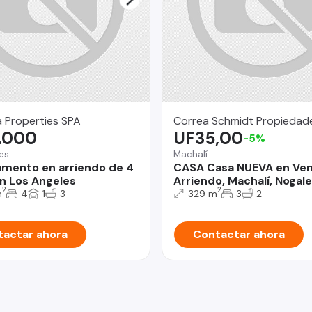
 Properties SPA
Correa Schmidt Propiedad
.000
UF35,00
-5%
es
Machalí
mento en arriendo de 4
CASA Casa NUEVA en Ven
n Los Angeles
Arriendo, Machalí, Nogal
2
2
m
4
1
3
329 m
3
2
actar ahora
Contactar ahora