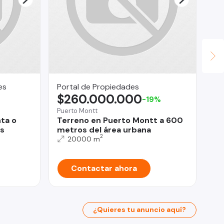
es
Portal de Propiedades
Fe
$260.000.000
U
-19%
Puerto Montt
Co
ta o
Terreno en Puerto Montt a 600
Se
es
metros del área urbana
Sa
2
ba
20000 m
Contactar ahora
¿Quieres tu anuncio aquí?