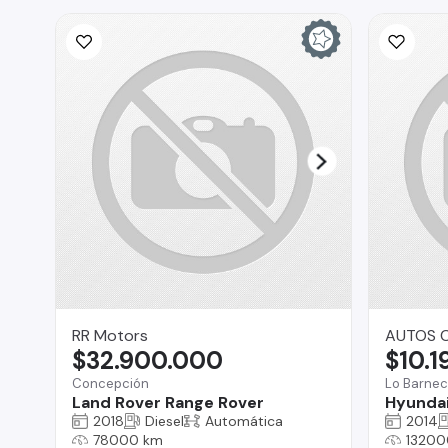
RR Motors
AUTOS C
$32.900.000
$10.
Concepción
Lo Barne
Land Rover Range Rover
Hyundai
2018
Diesel
Automática
2014
78000 km
13200