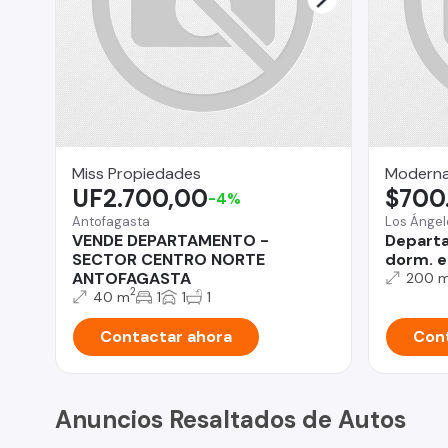
Miss Propiedades
Moderna
UF2.700,00
$700
-4%
Antofagasta
Los Ángel
VENDE DEPARTAMENTO -
Departa
SECTOR CENTRO NORTE
dorm. e
ANTOFAGASTA
200 
2
40 m
1
1
1
Contactar ahora
Cont
Anuncios Resaltados de Autos