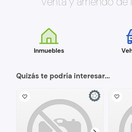
Venta y arriendo de
Inmuebles
Veh
Quizás te podría interesar...