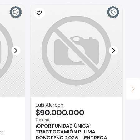
Luis Alarcon
Te
$90.000.000
$
Calama
Reg
¡OPORTUNIDAD ÚNICA!
Au
TRACTOCAMIÓN PLUMA
ca
DONGFENG 2025 – ENTREGA