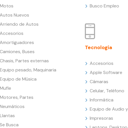
Motos
Busco Empleo
Autos Nuevos
Arriendo de Autos
Accesorios
Amortiguadores
Tecnología
Camiones, Buses
Chasis, Partes externas
Accesorios
Equipo pesado, Maquinaria
Apple Software
Equipo de Música
Cámaras
Mufle
Celular, Teléfono
Motores, Partes
Informática
Neumáticos
Equipo de Audio y
Llantas
Impresoras
Se Busca
Laptops, Desktop