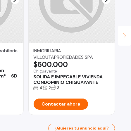
biliaria
INMOBILIARIA
Le
$
VILLOUTAPROPIEDADES SPA
$600.000
La 
en
RE
Chiguayante
 m² – 6D
Ar
SOLIDA E IMPECABLE VIVIENDA
CONDOMINIO CHIGUAYANTE
4
2
3
Contactar ahora
¿Quieres tu anuncio aquí?