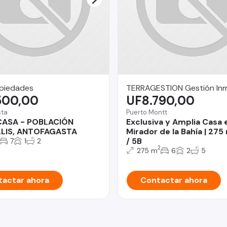
opiedades
TERRAGESTION Gestión Inmo
500,00
UF8.790,00
sta
Puerto Montt
CASA - POBLACIÓN
Exclusiva y Amplia Casa 
LIS, ANTOFAGASTA
Mirador de la Bahía | 275
/ 5B
7
1
2
2
275 m
6
2
5
actar ahora
Contactar ahora