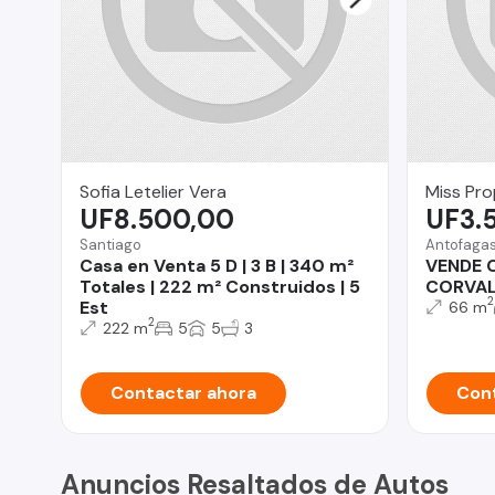
Sofia Letelier Vera
Miss Pr
UF8.500,00
UF3.
Santiago
Antofaga
Casa en Venta 5 D | 3 B | 340 m²
VENDE 
Totales | 222 m² Construidos | 5
CORVAL
2
Est
66 m
2
222 m
5
5
3
Contactar ahora
Cont
Anuncios Resaltados de Autos