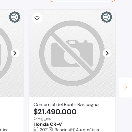
Comercial del Real - Rancagua
Ca
$21.490.000
$
O'Higgins
Honda CR-V
La
tica
2021
Bencina
Automática
Fo