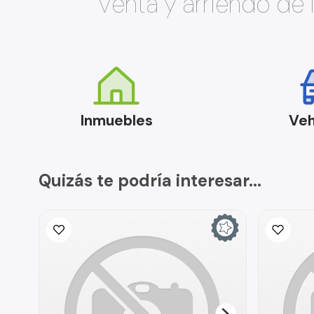
Venta y arriendo de
Inmuebles
Veh
Quizás te podría interesar...