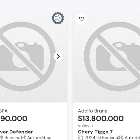
SPA
Adolfo Bruna
990.000
$13.800.000
Valdivia
ver Defender
Chery Tiggo 7
Bencina
Automática
2024
Bencina
Automá