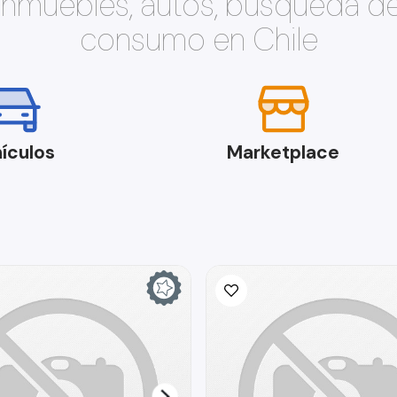
 inmuebles, autos, búsqueda d
consumo en Chile
ículos
Marketplace