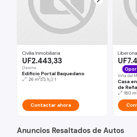
Civilia Inmobiliaria
Liberona
UF2.443,33
UF7.
Osorno
Opor
Edificio Portal Baquedano
Viña del 
2
26 m
1
1
Casa en
de Reñ
180 m
Contactar ahora
Cont
Anuncios Resaltados de Autos