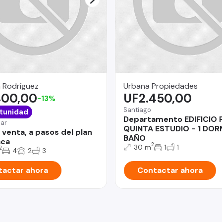
 Rodríguez
Urbana Propiedades
400,00
UF2.450,00
-13%
Santiago
tunidad
Departamento EDIFICIO
Mar
QUINTA ESTUDIO - 1 DOR
 venta, a pasos del plan
BAÑO
aca
2
30 m
1
1
2
4
2
3
actar ahora
Contactar ahora