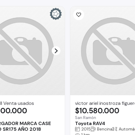
ll Venta usados
victor ariel inostroza figue
300.000
$10.580.000
San Ramón
RGADOR MARCA CASE
Toyota RAV4
 SR175 AÑO 2018
2015
Bencina
Automá
1 km