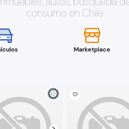
 inmuebles, autos, búsqueda d
consumo en Chile
ículos
Marketplace