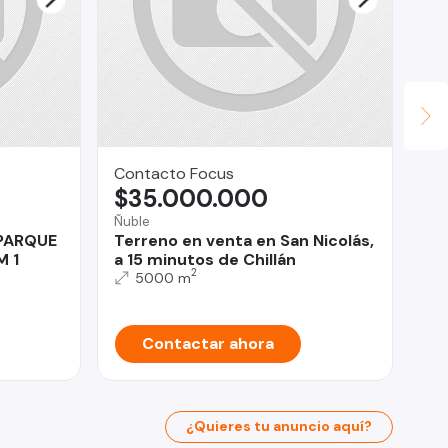
Contacto Focus
Pa
$35.000.000
$
Ñuble
Rec
 PARQUE
Terreno en venta en San Nicolás,
Am
M 1
a 15 minutos de Chillán
Sa
2
su
5000 m
Contactar ahora
¿Quieres tu anuncio aquí?