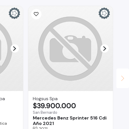
roa
Hogsus Spa
Cr
$39.900.000
$
San Bernardo
Co
Mercedes Benz Sprinter 516 Cdi
Hy
Año 2021
tica
2021