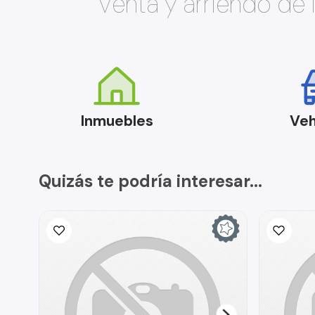
Venta y arriendo de
Inmuebles
Veh
Quizás te podría interesar...