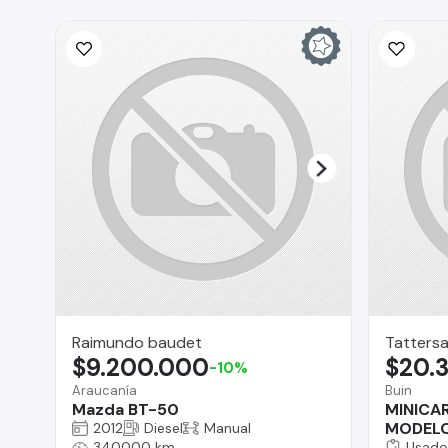
Raimundo baudet
Tattersa
$9.200.000
$20.
-10%
Araucanía
Buin
Mazda BT-50
MINICA
MODELO
2012
Diesel
Manual
340000 km
Usado