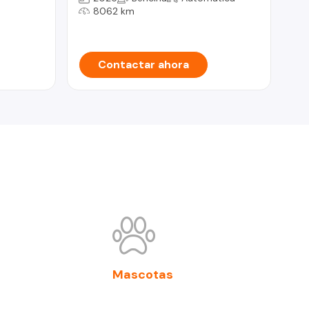
27
8062 km
CO
Contactar ahora
Mascotas