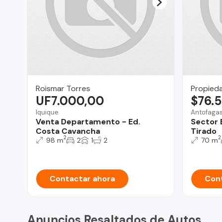
Roismar Torres
Propied
UF7.000,00
$76.
Iquique
Antofaga
Venta Departamento - Ed.
Sector B
Costa Cavancha
Tirado
2
2
98 m
2
1
2
70 m
Contactar ahora
Cont
Anuncios Resaltados de Autos