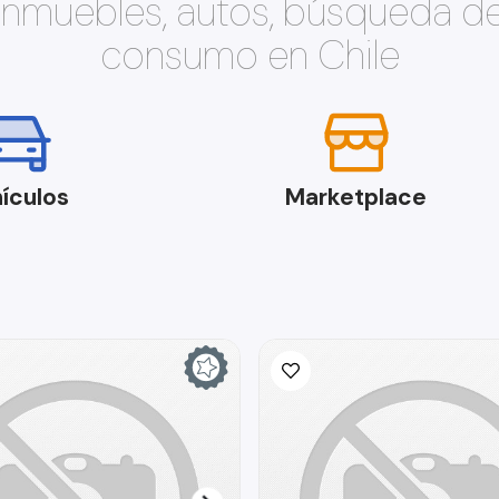
 inmuebles, autos, búsqueda d
consumo en Chile
ículos
Marketplace