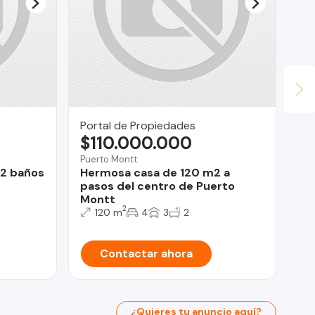
Portal de Propiedades
LV
$110.000.000
U
Puerto Montt
Qui
.2 baños
Hermosa casa de 120 m2 a
Ar
pasos del centro de Puerto
Pa
Montt
2
120 m
4
3
2
Contactar ahora
¿Quieres tu anuncio aquí?