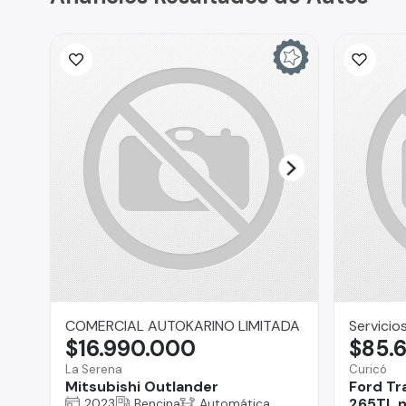
COMERCIAL AUTOKARINO LIMITADA
Servicio
$16.990.000
$85.
La Serena
Curicó
Mitsubishi Outlander
Ford Tr
265TL n
2023
Bencina
Automática