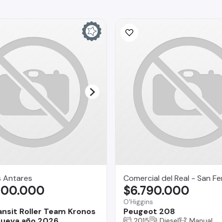
s Antares
Comercial del Real - San F
600.000
$6.790.000
O'Higgins
ansit Roller Team Kronos
Peugeot 208
ueva año 2026
2015
Diesel
Manual