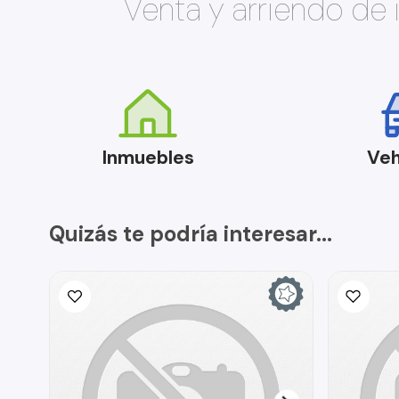
Venta y arriendo de
Inmuebles
Veh
Quizás te podría interesar...