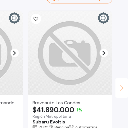
ernando
Bravoauto Las Condes
Ta
$41.890.000
$
-1%
Región Metropolitana
Bui
Subaru Evoltis
CA
20
2025
Bencina
Automática