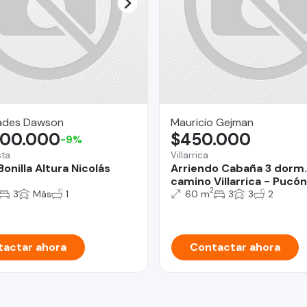
ades Dawson
Mauricio Gejman
500.000
$450.000
-9%
sta
Villarrica
onilla Altura Nicolás
Arriendo Cabaña 3 dorm
camino Villarrica - Pucón
2
3
Más
1
60 m
3
3
2
actar ahora
Contactar ahora