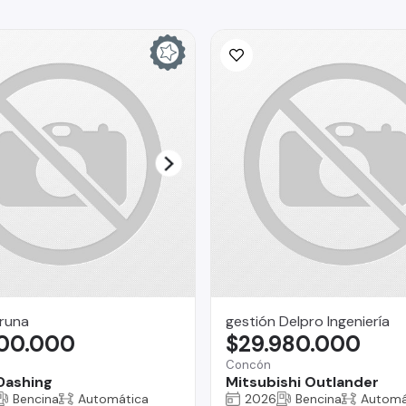
runa
gestión Delpro Ingeniería
900.000
$29.980.000
Concón
Dashing
Mitsubishi Outlander
Bencina
Automática
2026
Bencina
Automá