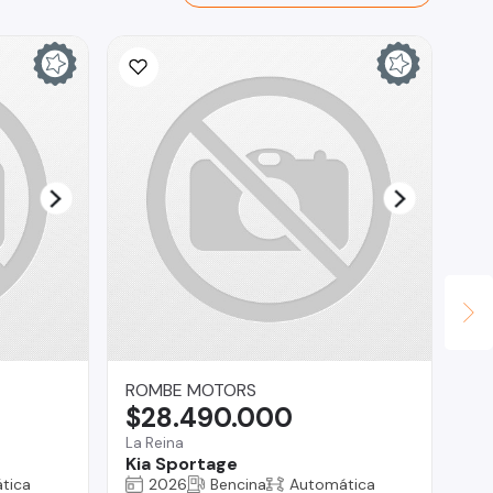
In
$
La 
NP
ROMBE MOTORS
$28.490.000
La Reina
Kia Sportage
tica
2026
Bencina
Automática