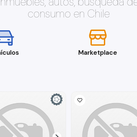
 inmuebles, autos, búsqueda d
consumo en Chile
ículos
Marketplace