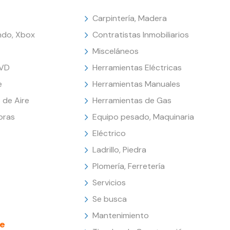
Carpintería, Madera
endo, Xbox
Contratistas Inmobiliarios
Misceláneos
DVD
Herramientas Eléctricas
e
Herramientas Manuales
 de Aire
Herramientas de Gas
oras
Equipo pesado, Maquinaria
Eléctrico
Ladrillo, Piedra
Plomería, Ferretería
Servicios
Se busca
Mantenimiento
e