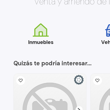
Venta y arriendo de
Inmuebles
Veh
Quizás te podría interesar...