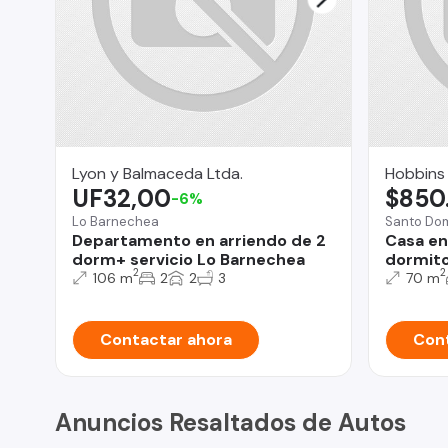
Lyon y Balmaceda Ltda.
Hobbins
UF32,00
$850
-6%
Lo Barnechea
Santo Do
Departamento en arriendo de 2
Casa en
dorm+ servicio Lo Barnechea
dormito
2
2
106 m
2
2
3
70 m
Contactar ahora
Cont
Anuncios Resaltados de Autos