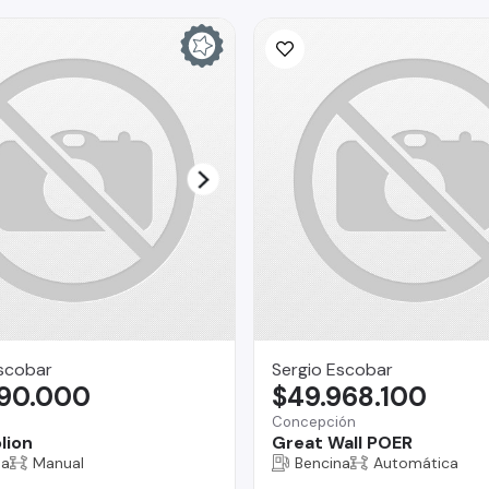
scobar
Sergio Escobar
490.000
$49.968.100
Concepción
lion
Great Wall POER
na
Manual
Bencina
Automática