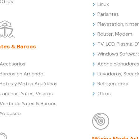
Otros
Linux
Parlantes
Playstation, Nint
Router, Modem
TV, LCD, Plasma, 
ates & Barcos
Windows Softwar
Accesorios
Acondicionadores
Barcos en Arriendo
Lavadoras, Secad
Botes y Motos Acuáticas
Refrigeradora
Lanchas, Yates, Veleros
Otros
Venta de Yates & Barcos
Yo busco
Música Moda Art