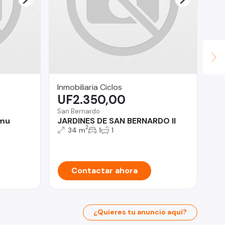
Inmobiliaria Ciclos
Ma
UF2.350,00
U
San Bernardo
Vit
emu
JARDINES DE SAN BERNARDO II
BA
2
FA
34 m
1
1
ES
Contactar ahora
¿Quieres tu anuncio aquí?