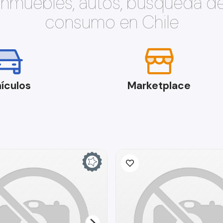
 inmuebles, autos, búsqueda d
consumo en Chile
ículos
Marketplace