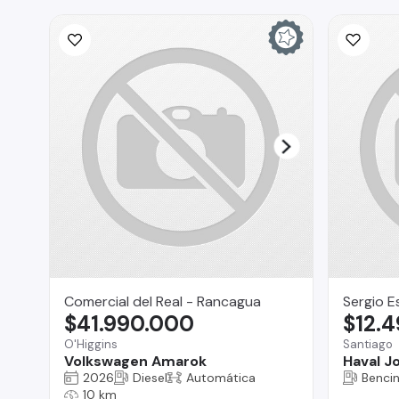
Comercial del Real - Rancagua
Sergio E
$41.990.000
$12.
O'Higgins
Santiago
Volkswagen Amarok
Haval Jo
2026
Diesel
Automática
Benci
10 km