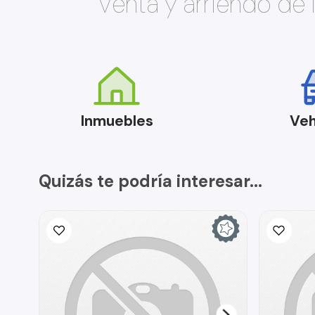
Venta y arriendo de
Inmuebles
Veh
Quizás te podría interesar...