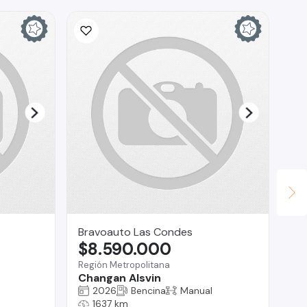
Bravoauto Las Condes
SA
$8.590.000
$
Región Metropolitana
Ra
Changan Alsvin
Su
2026
Bencina
Manual
1637 km