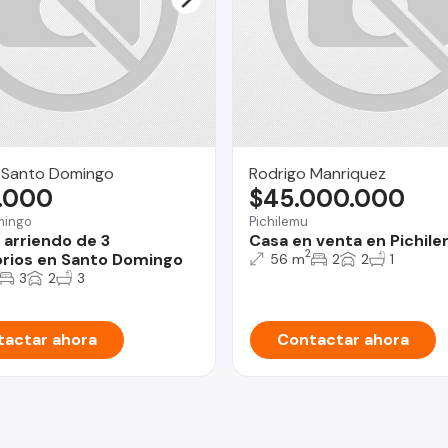
 Santo Domingo
Rodrigo Manriquez
.000
$45.000.000
mingo
Pichilemu
 arriendo de 3
Casa en venta en Pichil
2
rios en Santo Domingo
56 m
2
2
1
3
2
3
actar ahora
Contactar ahora