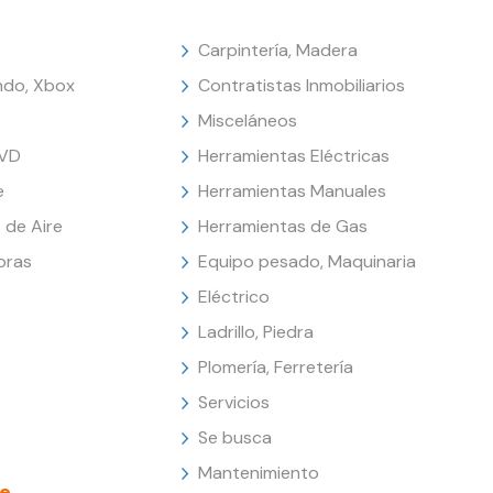
Carpintería, Madera
endo, Xbox
Contratistas Inmobiliarios
Misceláneos
DVD
Herramientas Eléctricas
e
Herramientas Manuales
 de Aire
Herramientas de Gas
oras
Equipo pesado, Maquinaria
Eléctrico
Ladrillo, Piedra
Plomería, Ferretería
Servicios
Se busca
Mantenimiento
e