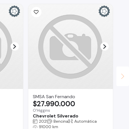
SMSA San Fernando
CO
$27.990.000
$
O'Higgins
La 
Chevrolet Silverado
Mi
2021
Bencina
Automática
91000 km