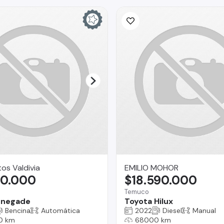
os Valdivia
EMILIO MOHOR
80.000
$18.590.000
Temuco
enegade
Toyota Hilux
Bencina
Automática
2022
Diesel
Manual
0 km
68000 km