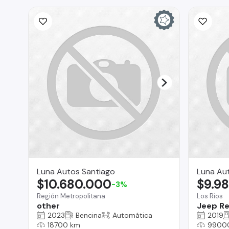
Luna Autos Santiago
Luna Aut
$10.680.000
$9.9
-3%
Región Metropolitana
Los Ríos
other
Jeep R
2023
Bencina
Automática
2019
18700 km
9900