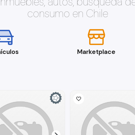
 inmuebles, autos, búsqueda d
consumo en Chile
ículos
Marketplace