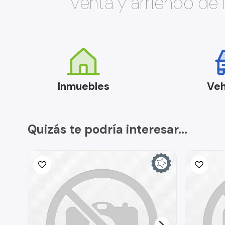
Venta y arriendo de
Inmuebles
Veh
Quizás te podría interesar...