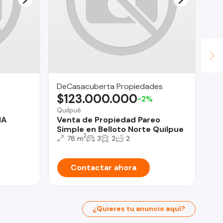
DeCasacuberta Propiedades
Ur
$123.000.000
U
-2%
Quilpué
La 
NA
Venta de Propiedad Pareo
De
Simple en Belloto Norte Quilpue
3 
2
B
78 m
3
2
2
Contactar ahora
¿Quieres tu anuncio aquí?