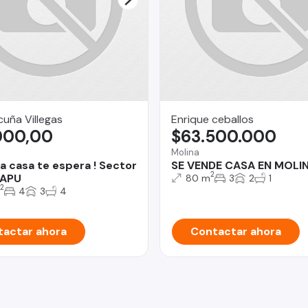
uña Villegas
Enrique ceballos
000,00
$63.500.000
Molina
a casa te espera ! Sector
SE VENDE CASA EN MOLI
2
APU
80 m
3
2
1
2
4
3
4
actar ahora
Contactar ahora