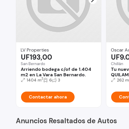
LV Properties
Oscar Ac
UF193,00
UF9.
San Bernardo
Chillán
Arriendo bodega c/of de 1.404
Tu nuev
m2 en La Vara San Bernardo.
QUILAM
2
1404 m
6
3
262 m
Contactar ahora
Cont
Anuncios Resaltados de Autos