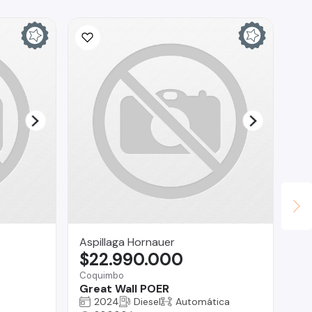
Aspillaga Hornauer
CA
$22.990.000
$
Coquimbo
La 
Great Wall POER
Ch
2024
Diesel
Automática