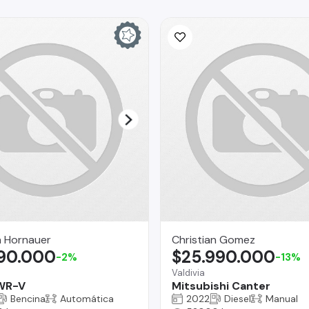
a Hornauer
Christian Gomez
690.000
$25.990.000
-2%
-13%
o
Valdivia
WR-V
Mitsubishi Canter
Bencina
Automática
2022
Diesel
Manual