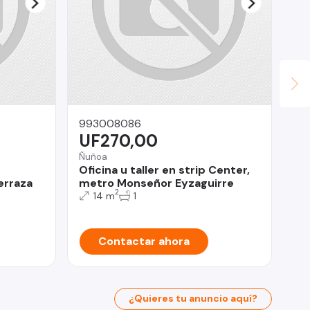
993008086
Ya
UF270,00
$
Ñuñoa
Oficina u taller en strip Center,
San
erraza
metro Monseñor Eyzaguirre
Ar
2
14 m
1
Bo
Contactar ahora
¿Quieres tu anuncio aquí?