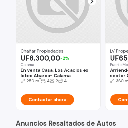
Chañar Propiedades
LV Prope
UF8.300,00
UF65
-2%
Calama
Puerto Mo
En venta Casa, Los Acacios ex
Arriend
loteo Abaroa- Calama
sector 
2
250 m
4
2
4
360 
Contactar ahora
Cont
Anuncios Resaltados de Autos