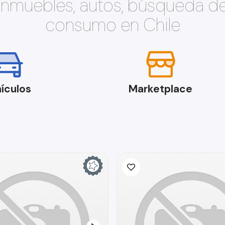
 inmuebles, autos, búsqueda d
consumo en Chile
ículos
Marketplace