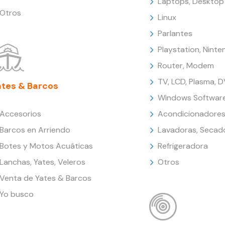
Laptops, Desktop
Otros
Linux
Parlantes
Playstation, Nint
Router, Modem
TV, LCD, Plasma, 
ates & Barcos
Windows Softwar
Accesorios
Acondicionadores
Barcos en Arriendo
Lavadoras, Secad
Botes y Motos Acuáticas
Refrigeradora
Lanchas, Yates, Veleros
Otros
Venta de Yates & Barcos
Yo busco