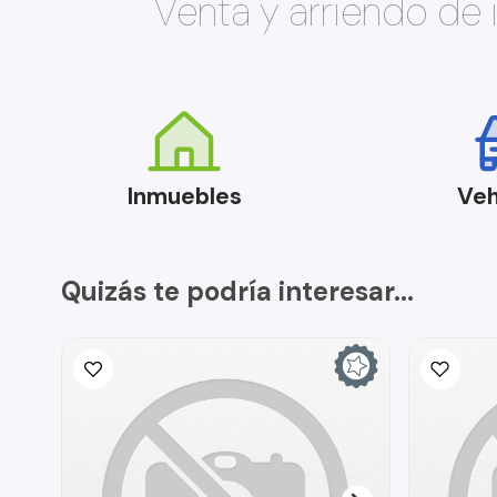
Venta y arriendo de
Inmuebles
Veh
Quizás te podría interesar...