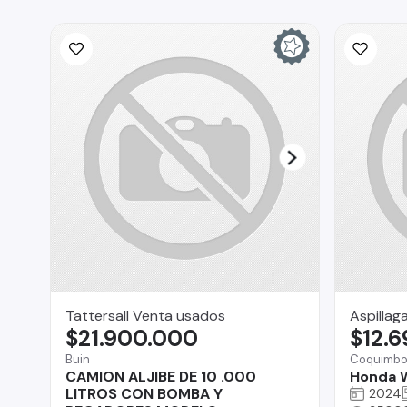
Tattersall Venta usados
Aspillag
$21.900.000
$12.
Buin
Coquimb
CAMION ALJIBE DE 10 .000
Honda 
LITROS CON BOMBA Y
2024