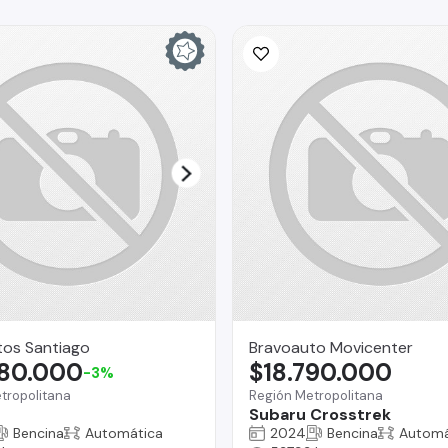
tos Santiago
Bravoauto Movicenter
680.000
$18.790.000
-3%
tropolitana
Región Metropolitana
Subaru Crosstrek
Bencina
Automática
2024
Bencina
Automá