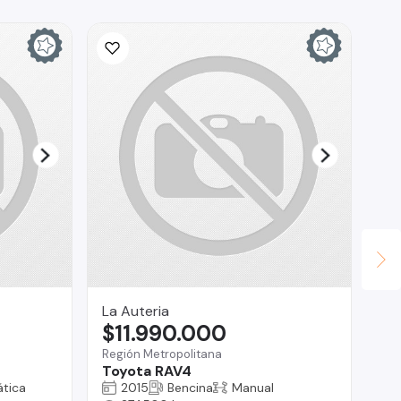
La Auteria
Br
$11.990.000
$
Región Metropolitana
Reg
Toyota RAV4
Re
tica
2015
Bencina
Manual