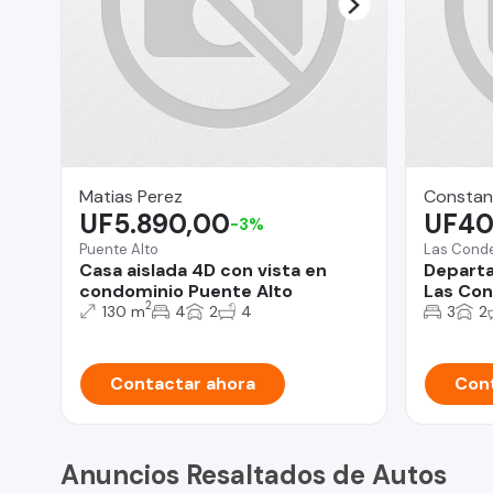
Matias Perez
Constan
UF5.890,00
UF40
-3%
Puente Alto
Las Cond
Casa aislada 4D con vista en
Departa
condominio Puente Alto
Las Con
2
130 m
4
2
4
3
2
Contactar ahora
Cont
Anuncios Resaltados de Autos