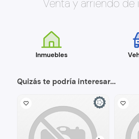
Venta y arriendo de
Inmuebles
Veh
Quizás te podría interesar...