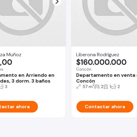
za Muñoz
Liberona Rodríguez
,00
$160.000.000
es
Concón
mento en Arriendo en
Departamento en venta 
des, 3 dorm. 3 baños
Concón
2
3
57 m
2
1
2
actar ahora
Contactar ahora