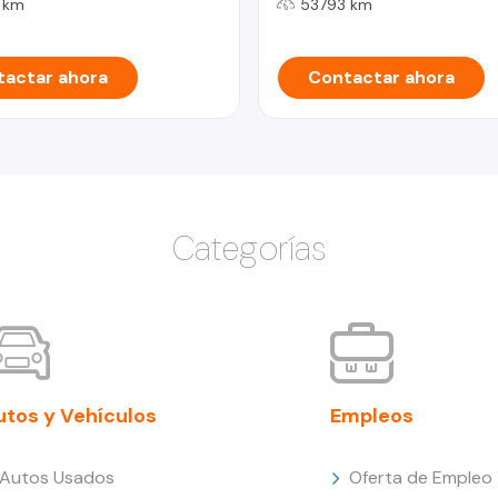
 km
53793 km
actar ahora
Contactar ahora
Categorías
utos y Vehículos
Empleos
Autos Usados
Oferta de Empleo