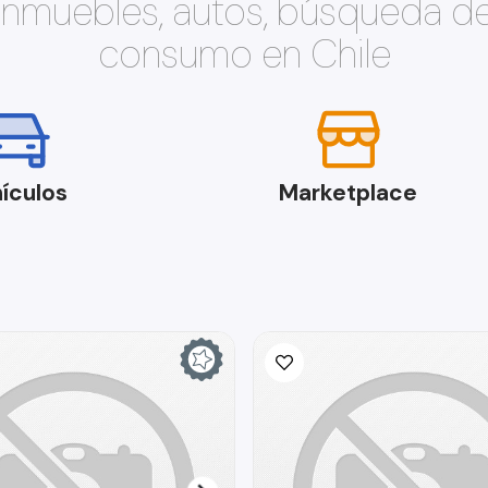
 inmuebles, autos, búsqueda d
consumo en Chile
ículos
Marketplace