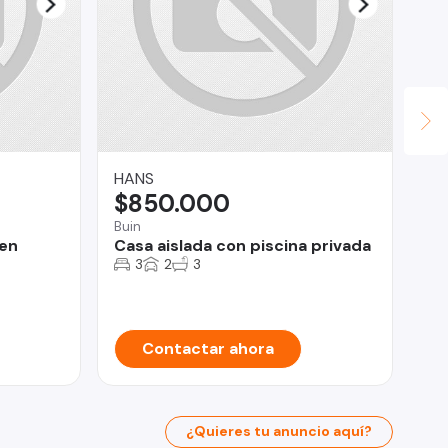
HANS
RA
$850.000
U
Buin
Val
en
Casa aislada con piscina privada
Dú
Is
3
2
3
Contactar ahora
¿Quieres tu anuncio aquí?