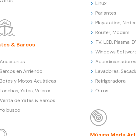
Otros
Linux
Parlantes
Playstation, Nint
Router, Modem
TV, LCD, Plasma, 
ates & Barcos
Windows Softwar
Accesorios
Acondicionadores
Barcos en Arriendo
Lavadoras, Secad
Botes y Motos Acuáticas
Refrigeradora
Lanchas, Yates, Veleros
Otros
Venta de Yates & Barcos
Yo busco
Música Moda Art