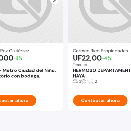
 Paz Gutiérrez
Carmen Rico Propiedades
.000
UF22,00
-3%
-4%
l
Temuco
Metro Ciudad del Niño,
HERMOSO DEPARTAMENT
torio con bodega.
HAYA
3
1
2
actar ahora
Contactar ahora