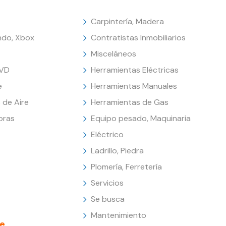
Carpintería, Madera
endo, Xbox
Contratistas Inmobiliarios
Misceláneos
DVD
Herramientas Eléctricas
e
Herramientas Manuales
 de Aire
Herramientas de Gas
oras
Equipo pesado, Maquinaria
Eléctrico
Ladrillo, Piedra
Plomería, Ferretería
Servicios
Se busca
Mantenimiento
e