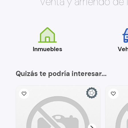
Venta y arriendo de
Inmuebles
Veh
Quizás te podría interesar...