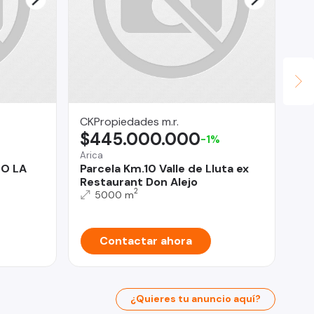
CKPropiedades m.r.
An
$445.000.000
$
-1%
Arica
San
O LA
Parcela Km.10 Valle de Lluta ex
CA
Restaurant Don Alejo
1D
2
5000 m
Contactar ahora
¿Quieres tu anuncio aquí?