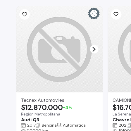
Tecnex Automoviles
CAMIONE
$12.870.000
$16.
-4%
Región Metropolitana
La Serena
Audi Q3
Chevrol
2017
Bencina
Automática
2021
110000 km
10100