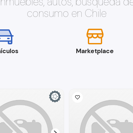
 inmuebles, autos, búsqueda d
consumo en Chile
ículos
Marketplace