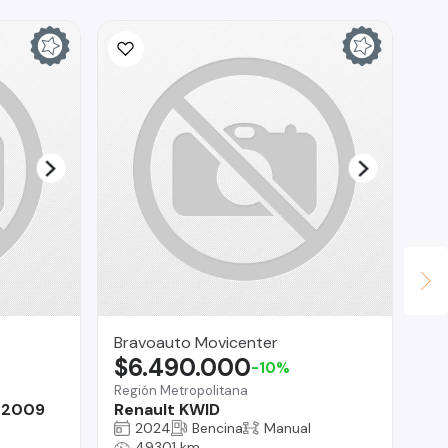
Bravoauto Movicenter
Au
$6.490.000
$
-10%
Región Metropolitana
Pue
 2009
Renault KWID
Vo
2024
Bencina
Manual
49301 km