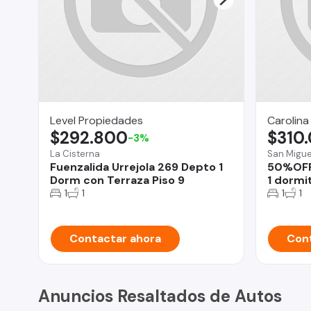
Level Propiedades
Carolina
$292.800
$310
-3%
La Cisterna
San Migue
Fuenzalida Urrejola 269 Depto 1
50%OFF 
Dorm con Terraza Piso 9
1 dormi
1
1
1
1
Contactar ahora
Cont
Anuncios Resaltados de Autos