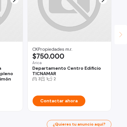
CKPropiedades m.r.
Ly
$750.000
U
Arica
Lo 
a
Departamento Centro Edificio
De
 pleno
TICNAMAR
do
Simón
3
1
2
Contactar ahora
¿Quieres tu anuncio aquí?