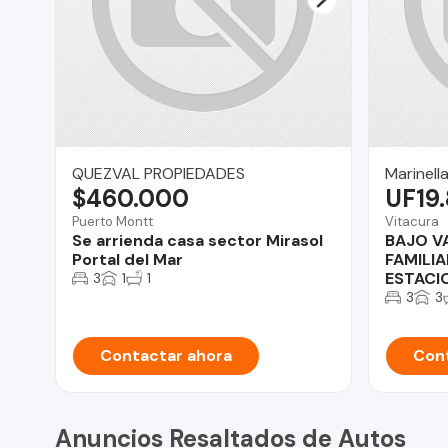
QUEZVAL PROPIEDADES
Marinell
$460.000
UF19
Puerto Montt
Vitacura
Se arrienda casa sector Mirasol
BAJO V
Portal del Mar
FAMILIA
ESTACI
3
1
1
3
3
Contactar ahora
Cont
Anuncios Resaltados de Autos