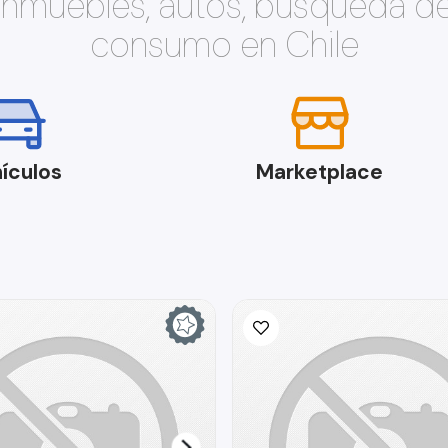
 inmuebles, autos, búsqueda d
consumo en Chile
ículos
Marketplace