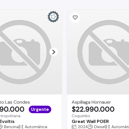
to Las Condes
Aspillaga Hornauer
990.000
$22.990.000
Urgente
tropolitana
Coquimbo
Evoltis
Great Wall POER
Bencina
Automática
2024
Diesel
Automát