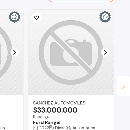
SANCHEZ AUTOMOVILES
CO
$33.000.000
$
Rancagua
La 
Ford Ranger
Hy
ica
2022
Diesel
Automática