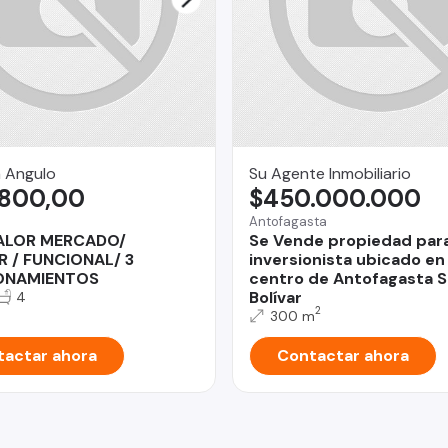
a Angulo
Su Agente Inmobiliario
.800,00
$450.000.000
Antofagasta
ALOR MERCADO/
Se Vende propiedad par
R / FUNCIONAL/ 3
inversionista ubicado en
ONAMIENTOS
centro de Antofagasta 
Bolívar
4
2
300 m
actar ahora
Contactar ahora