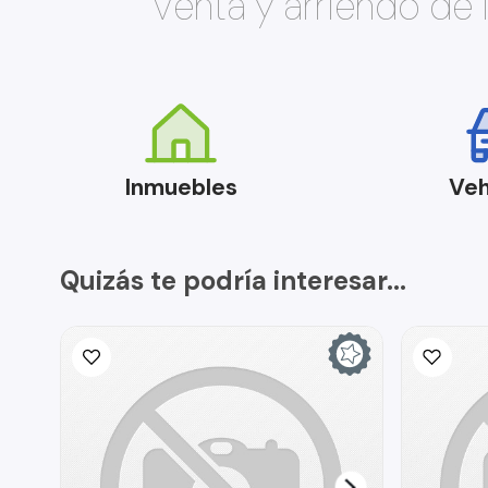
Venta y arriendo de
Inmuebles
Veh
Quizás te podría interesar...