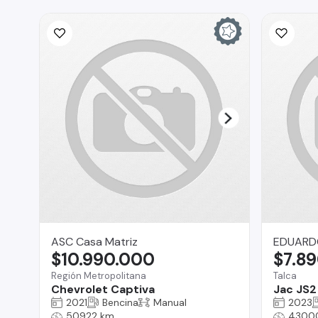
ASC Casa Matriz
EDUARD
$10.990.000
$7.8
Región Metropolitana
Talca
Chevrolet Captiva
Jac JS2
2021
Bencina
Manual
2023
50922 km
4300