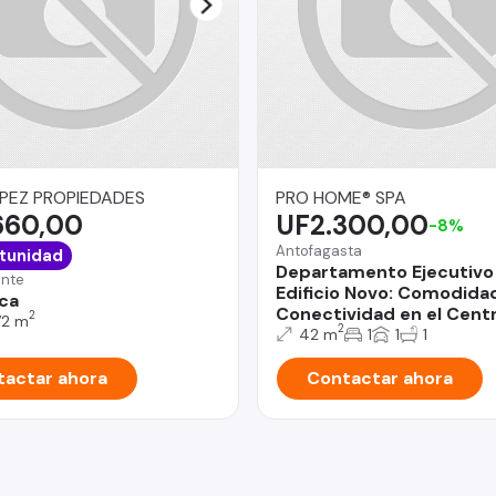
PEZ PROPIEDADES
PRO HOME® SPA
660,00
UF2.300,00
-8%
Antofagasta
tunidad
Departamento Ejecutivo
onte
Edificio Novo: Comodida
ca
Conectividad en el Cent
2
72 m
2
42 m
1
1
1
actar ahora
Contactar ahora