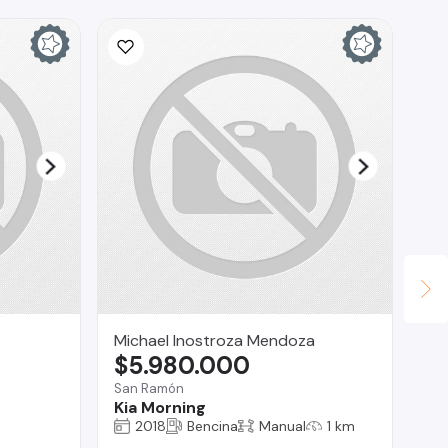
Michael Inostroza Mendoza
Br
$5.980.000
$
San Ramón
Reg
Kia Morning
Re
2018
Bencina
Manual
1 km