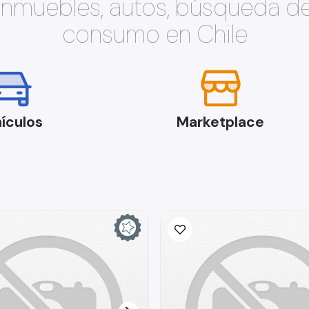
 inmuebles, autos, búsqueda d
consumo en Chile
ículos
Marketplace