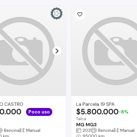
O CASTRO
La Parcela 19 SPA
90.000
$5.800.000
Poco uso
-8%
Talca
MG MG3
Bencina
Manual
2021
Bencina
Manual
0 km
95000 km