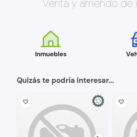
Venta y arriendo de
Inmuebles
Veh
Quizás te podría interesar...