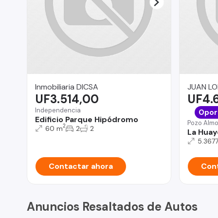
Inmobiliaria DICSA
JUAN LO
UF3.514,00
UF4.
Independencia
Opor
Edificio Parque Hipódromo
Pozo Alm
2
60 m
2
2
La Huay
5.367
Contactar ahora
Cont
Anuncios Resaltados de Autos