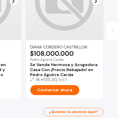
DIANA CORDERO CASTRILLON
Le
$108.000.000
$
Pedro Aguirre Cerda
La 
 en
Se Vende Hermosa y Acogedora
La
d y
Casa Con ¡Precio Rebajado! en
De
ro
Pedro Aguirre Cerda
Te
2
74 m
2
1
1
Contactar ahora
¿Quieres tu anuncio aquí?