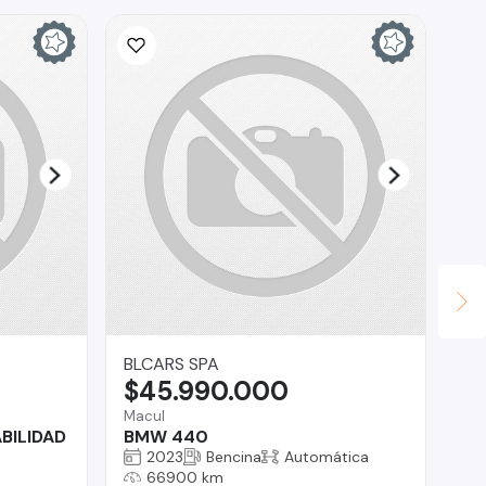
BLCARS SPA
AS
$45.990.000
$
Macul
Ant
ABILIDAD
BMW 440
Ni
2023
Bencina
Automática
66900 km