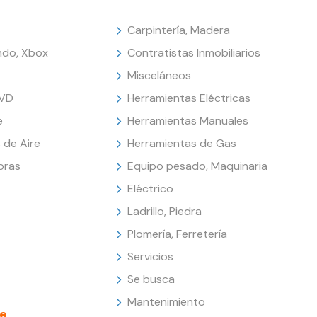
Carpintería, Madera
endo, Xbox
Contratistas Inmobiliarios
Misceláneos
DVD
Herramientas Eléctricas
e
Herramientas Manuales
 de Aire
Herramientas de Gas
oras
Equipo pesado, Maquinaria
Eléctrico
Ladrillo, Piedra
Plomería, Ferretería
Servicios
Se busca
Mantenimiento
e