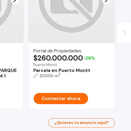
Portal de Propiedades
La
$260.000.000
U
-28%
Puerto Montt
Lo 
 PARQUE
Parcela en Puerto Montt
De
2
M 1
do
20000 m
Contactar ahora
¿Quieres tu anuncio aquí?