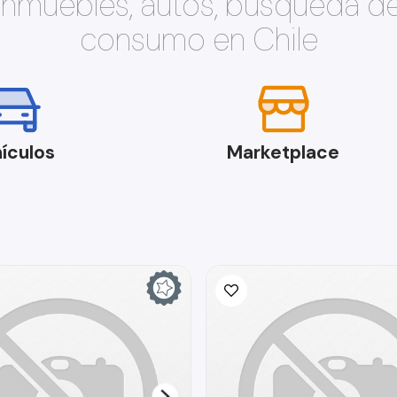
 inmuebles, autos, búsqueda d
consumo en Chile
ículos
Marketplace