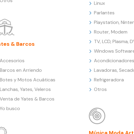
Otros
Linux
Parlantes
Playstation, Nint
Router, Modem
TV, LCD, Plasma, 
ates & Barcos
Windows Softwar
Accesorios
Acondicionadores
Barcos en Arriendo
Lavadoras, Secad
Botes y Motos Acuáticas
Refrigeradora
Lanchas, Yates, Veleros
Otros
Venta de Yates & Barcos
Yo busco
Música Moda Art