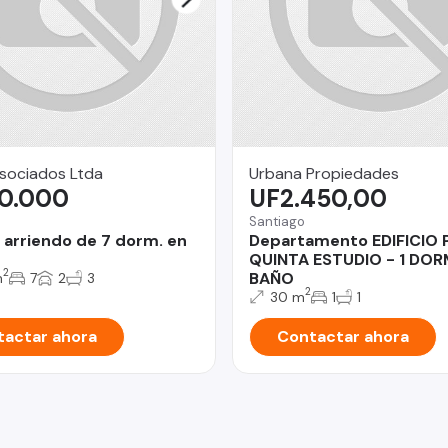
 Asociados Ltda
Urbana Propiedades
00.000
UF2.450,00
Santiago
 arriendo de 7 dorm. en
Departamento EDIFICIO
QUINTA ESTUDIO - 1 DOR
2
BAÑO
m
7
2
3
2
30 m
1
1
actar ahora
Contactar ahora