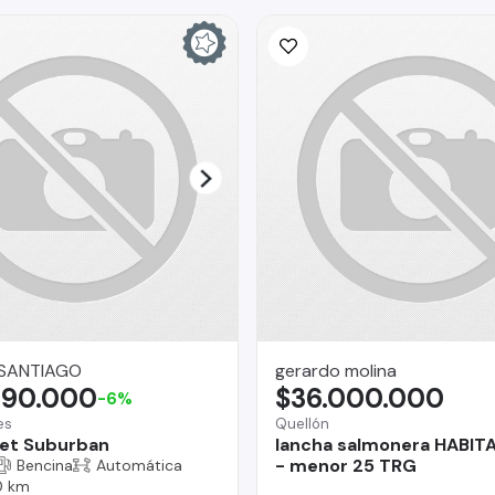
 SANTIAGO
gerardo molina
990.000
$36.000.000
-6%
es
Quellón
et Suburban
lancha salmonera HABIT
- menor 25 TRG
Bencina
Automática
0 km