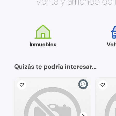
Venta y arriendo de
Inmuebles
Veh
Quizás te podría interesar...