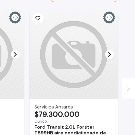
Servicios Antares
Ad
$79.300.000
$
Curicó
Val
Ford Transit 2.0L Forster
Ni
T599HB aire condiciionado de