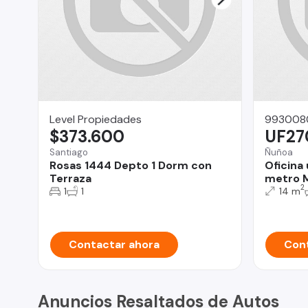
Level Propiedades
993008
$373.600
UF27
Santiago
Ñuñoa
Rosas 1444 Depto 1 Dorm con
Oficina 
Terraza
metro M
2
1
1
14 m
Contactar ahora
Cont
Anuncios Resaltados de Autos