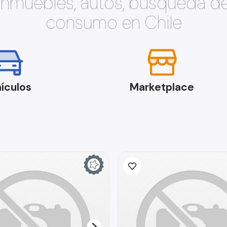
 inmuebles, autos, búsqueda d
consumo en Chile
ículos
Marketplace