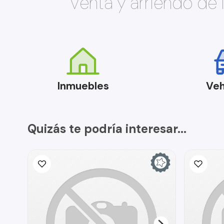
Venta y arriendo de
Inmuebles
Veh
Quizás te podría interesar...