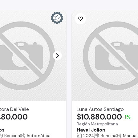
ra Del Valle
Luna Autos Santiago
480.000
$10.880.000
-1%
Región Metropolitana
os
Haval Jolion
Bencina
Automática
2024
Bencina
Manual