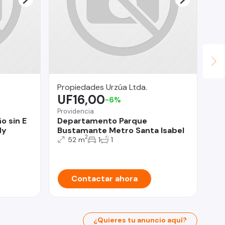
Propiedades Urzúa Ltda.
Co
UF16,00
U
-6%
Providencia
Ra
o sin E
Departamento Parque
OF
dy
Bustamante Metro Santa Isabel
Ar
2
52 m
1
1
Contactar ahora
¿Quieres tu anuncio aquí?