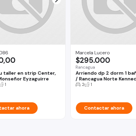
086
Marcela Lucero
0,00
$295.000
Rancagua
u taller en strip Center,
Arriendo dp 2 dorm 1 bañ
onseñor Eyzaguirre
/ Rancagua Norte Kenne
1
2
1
actar ahora
Contactar ahora