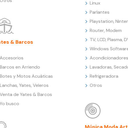
Otros
Linux
Parlantes
Playstation, Nint
Router, Modem
TV, LCD, Plasma, 
ates & Barcos
Windows Softwar
Accesorios
Acondicionadores
Barcos en Arriendo
Lavadoras, Secad
Botes y Motos Acuáticas
Refrigeradora
Lanchas, Yates, Veleros
Otros
Venta de Yates & Barcos
Yo busco
Música Moda Art