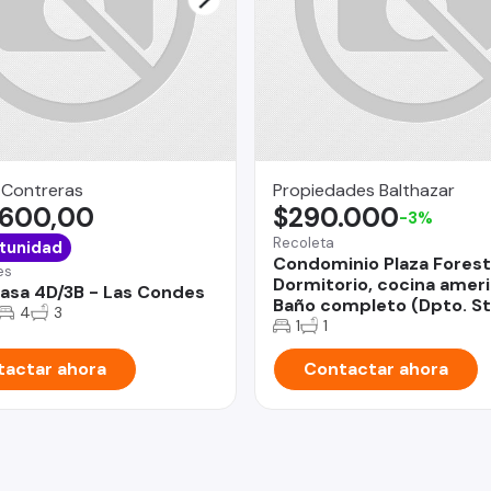
 Contreras
Propiedades Balthazar
.600,00
$290.000
-3%
Recoleta
tunidad
Condominio Plaza Forest
es
Dormitorio, cocina ameri
asa 4D/3B - Las Condes
Baño completo (Dpto. St
4
3
1
1
actar ahora
Contactar ahora