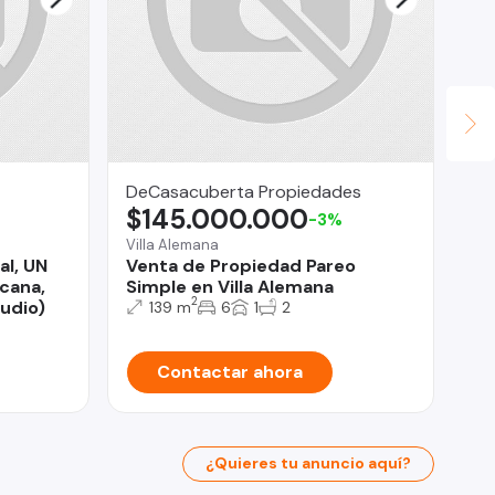
DeCasacuberta Propiedades
An
$145.000.000
U
-3%
Villa Alemana
Ant
al, UN
Venta de Propiedad Pareo
Ma
cana,
Simple en Villa Alemana
2
udio)
139 m
6
1
2
Contactar ahora
¿Quieres tu anuncio aquí?