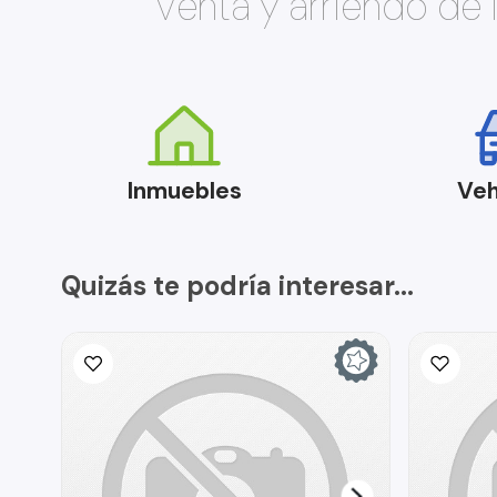
Venta y arriendo de
Inmuebles
Veh
Quizás te podría interesar...