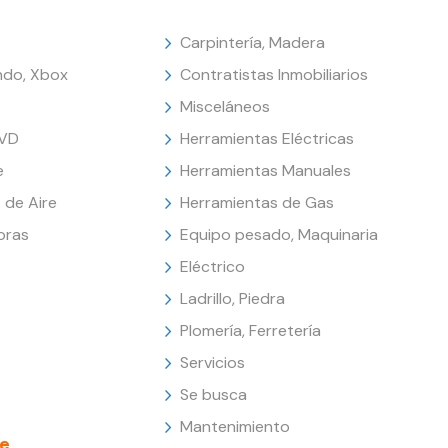
Carpintería, Madera
endo, Xbox
Contratistas Inmobiliarios
Misceláneos
DVD
Herramientas Eléctricas
e
Herramientas Manuales
 de Aire
Herramientas de Gas
oras
Equipo pesado, Maquinaria
Eléctrico
Ladrillo, Piedra
Plomería, Ferretería
Servicios
Se busca
Mantenimiento
e