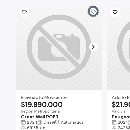
Bravoauto Movicenter
Adolfo B
$19.890.000
$21.
Región Metropolitana
Valdivia
Great Wall POER
Peugeo
2024
Diesel
Automática
2024
69135 km
24263