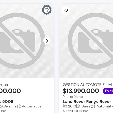
runa
GESTION AUTOMOTRIZ LIM
900.000
$13.990.000
Excl
Puerto Montt
t 5008
Land Rover Range Rover
Bencina
Automática
2010
Diesel
Automáti
 km
220000 km