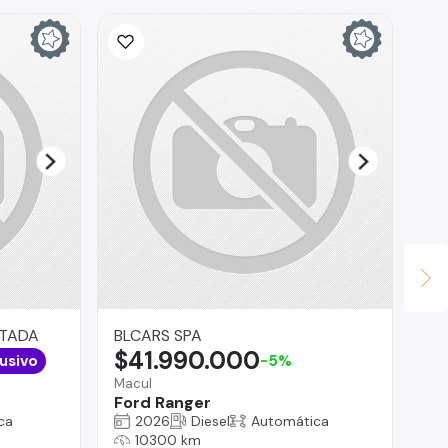
ITADA
BLCARS SPA
Br
$41.990.000
$
usivo
-5%
Macul
Reg
Ford Ranger
Ch
ca
2026
Diesel
Automática
10300 km