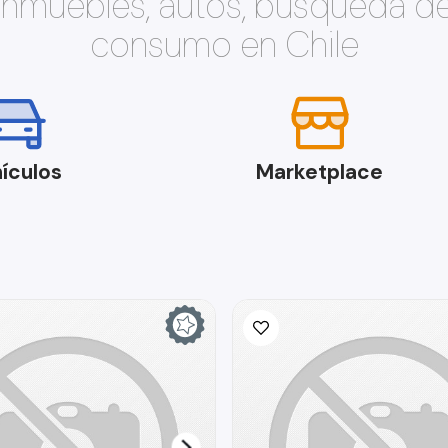
 inmuebles, autos, búsqueda d
consumo en Chile
ículos
Marketplace