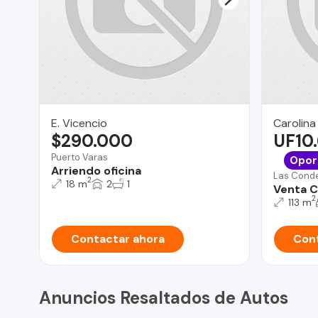
E. Vicencio
Carolina
$290.000
UF10
Puerto Varas
Opor
Arriendo oficina
Las Cond
2
18 m
2
1
Venta C
2
113 m
Contactar ahora
Cont
Anuncios Resaltados de Autos