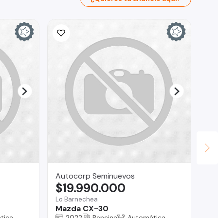
Autocorp Seminuevos
Ta
$19.990.000
$
Lo Barnechea
Tal
Mazda CX-30
Mi
tica
2022
Bencina
Automática