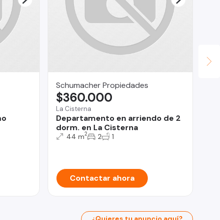
Schumacher Propiedades
Ce
$360.000
U
La Cisterna
Alg
mo
Departamento en arriendo de 2
De
dorm. en La Cisterna
Ma
2
44 m
2
1
Contactar ahora
¿Quieres tu anuncio aquí?