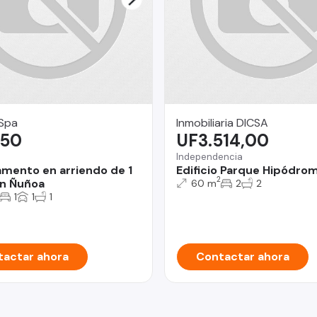
 Spa
Inmobiliaria DICSA
,50
UF3.514,00
Independencia
mento en arriendo de 1
Edificio Parque Hipódro
2
n Ñuñoa
60 m
2
2
1
1
1
actar ahora
Contactar ahora