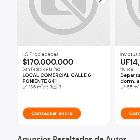
LG Propiedades
Invictus
$170.000.000
UF14
San Pedro de la Paz
Ñuñoa
LOCAL COMERCIAL CALLE 6
Departa
PONIENTE 641
dorm. e
2
2
165 m
3
3
55 m
Contactar ahora
Cont
Anuncios Resaltados de Autos