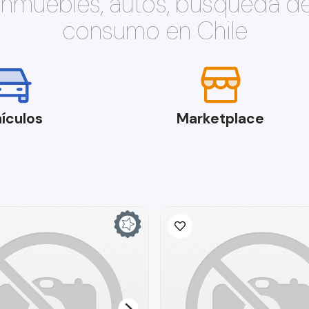
 inmuebles, autos, búsqueda d
consumo en Chile
ículos
Marketplace