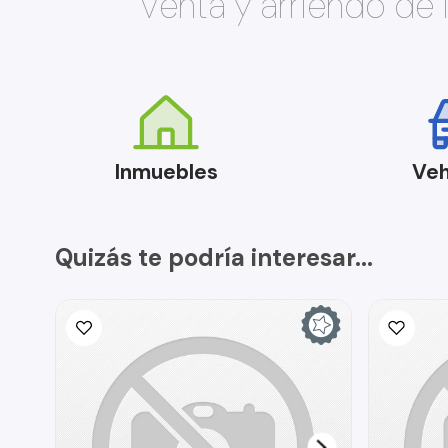
Venta y arriendo de
Inmuebles
Veh
Quizás te podría interesar...