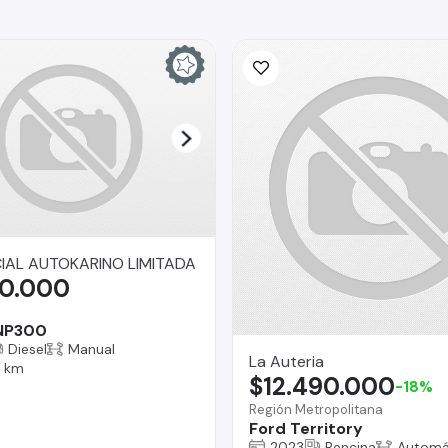
AL AUTOKARINO LIMITADA
90.000
 NP300
Diesel
Manual
La Auteria
9 km
$12.490.000
-18%
Región Metropolitana
Ford Territory
2023
Bencina
Automá