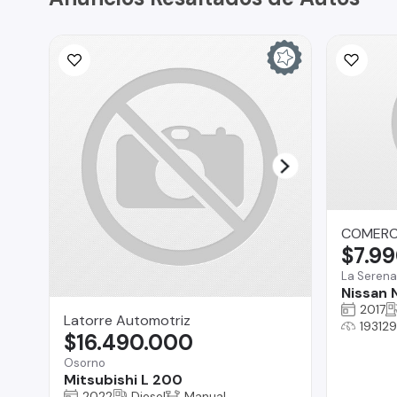
COMERCI
$7.9
La Serena
Nissan
2017
Latorre Automotriz
19312
$16.490.000
Osorno
Mitsubishi L 200
2022
Diesel
Manual