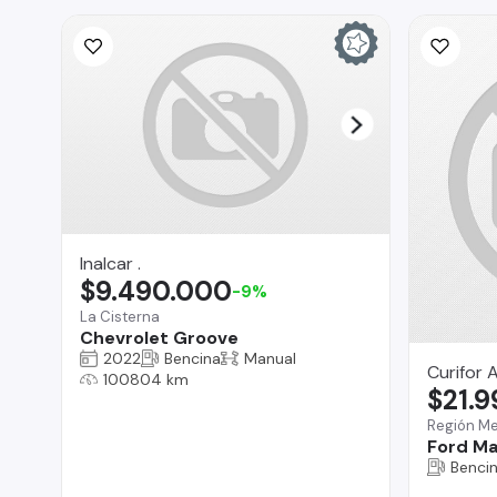
Inalcar .
$9.490.000
-9%
La Cisterna
Chevrolet Groove
2022
Bencina
Manual
Curifor 
100804 km
$21.
Región Me
Ford Ma
Benci