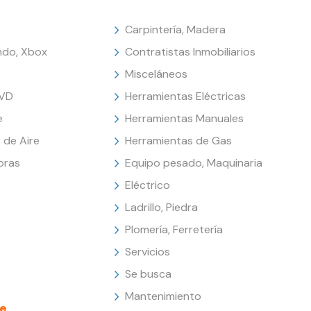
Carpintería, Madera
endo, Xbox
Contratistas Inmobiliarios
Misceláneos
DVD
Herramientas Eléctricas
e
Herramientas Manuales
 de Aire
Herramientas de Gas
oras
Equipo pesado, Maquinaria
Eléctrico
Ladrillo, Piedra
Plomería, Ferretería
Servicios
Se busca
Mantenimiento
e