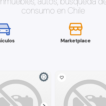
 inmuebles, autos, búsqueda d
consumo en Chile
ículos
Marketplace