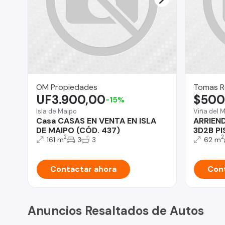
OM Propiedades
Tomas R
UF3.900,00
$500
-15%
Isla de Maipo
Viña del 
Casa CASAS EN VENTA EN ISLA
ARRIEN
DE MAIPO (CÓD. 437)
3D2B PI
2
2
161 m
3
3
62 m
Contactar ahora
Cont
Anuncios Resaltados de Autos