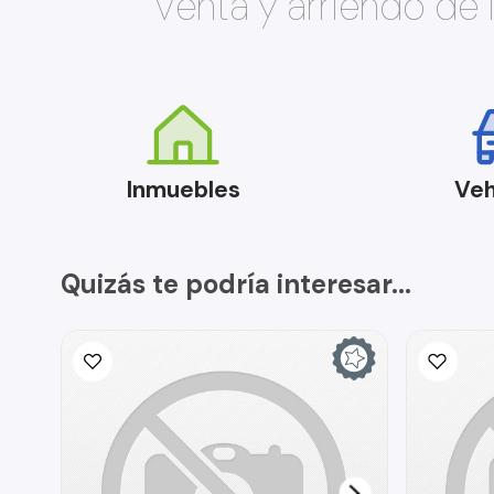
Venta y arriendo de
Inmuebles
Veh
Quizás te podría interesar...