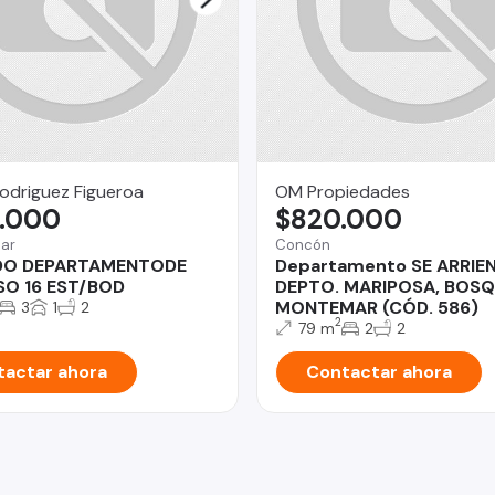
odriguez Figueroa
OM Propiedades
.000
$820.000
Mar
Concón
DO DEPARTAMENTODE
Departamento SE ARRIE
SO 16 EST/BOD
DEPTO. MARIPOSA, BOSQ
MONTEMAR (CÓD. 586)
3
1
2
2
79 m
2
2
actar ahora
Contactar ahora