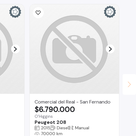
Comercial del Real - San Fernando
Ca
$6.790.000
$
O'Higgins
La
Peugeot 208
Ch
2015
Diesel
Manual
70000 km