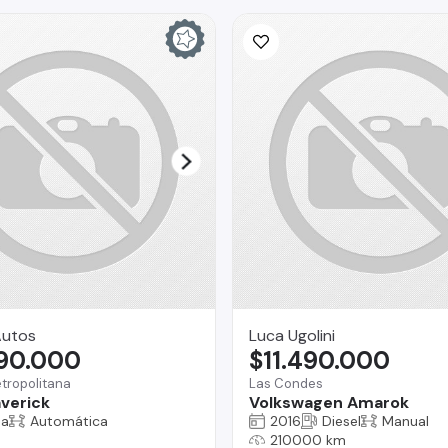
Autos
Luca Ugolini
990.000
$11.490.000
tropolitana
Las Condes
verick
Volkswagen Amarok
na
Automática
2016
Diesel
Manual
210000 km