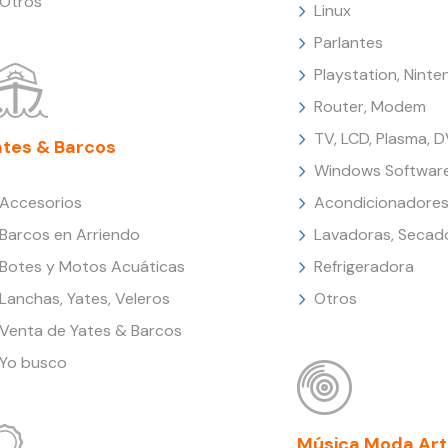
Otros
Linux
Parlantes
Playstation, Nint
Router, Modem
TV, LCD, Plasma, 
ates & Barcos
Windows Softwar
Accesorios
Acondicionadores
Barcos en Arriendo
Lavadoras, Secad
Botes y Motos Acuáticas
Refrigeradora
Lanchas, Yates, Veleros
Otros
Venta de Yates & Barcos
Yo busco
Música Moda Art