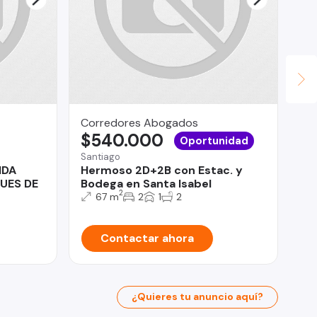
Corredores Abogados
Pr
$540.000
$
Oportunidad
Santiago
Rec
NDA
Hermoso 2D+2B con Estac. y
Co
UES DE
Bodega en Santa Isabel
Do
2
Ba
67 m
2
1
2
Contactar ahora
¿Quieres tu anuncio aquí?