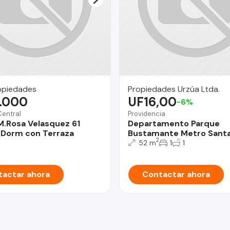
opiedades
Propiedades Urzúa Ltda.
.000
UF16,00
-6%
Central
Providencia
M.Rosa Velasquez 61
Departamento Parque
 Dorm con Terraza
Bustamante Metro Santa
2
52 m
1
1
actar ahora
Contactar ahora