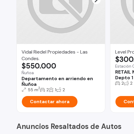
Vidal Riedel Propiedades - Las
Level Pr
$300
Condes.
$550.000
Estación 
RETAIL 
Ñuñoa
Depto 1
Departamento en arriendo en
2
2
Ñuñoa
2
55 m
2
1
2
Contactar ahora
Cont
Anuncios Resaltados de Autos