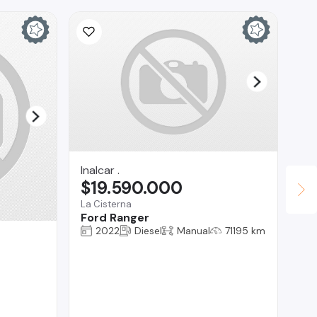
Inalcar .
Ina
$19.590.000
$
La Cisterna
La 
Ford Ranger
Fo
2022
Diesel
Manual
71195 km