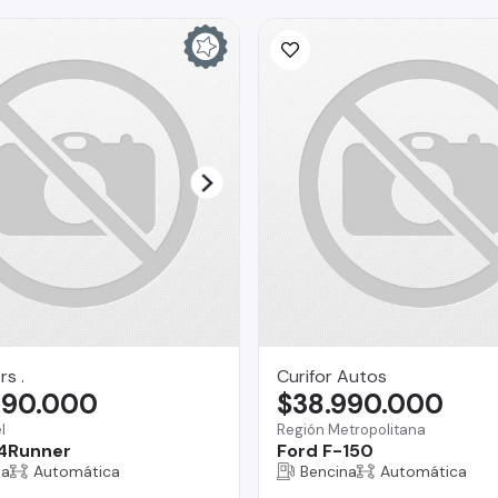
rs .
Curifor Autos
990.000
$38.990.000
l
Región Metropolitana
4Runner
Ford F-150
na
Automática
Bencina
Automática