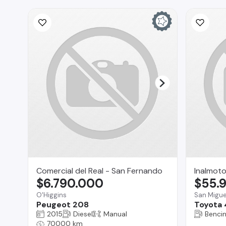
Comercial del Real - San Fernando
Inalmoto
$6.790.000
$55.
O'Higgins
San Migue
Peugeot 208
Toyota 
2015
Diesel
Manual
Benci
70000 km