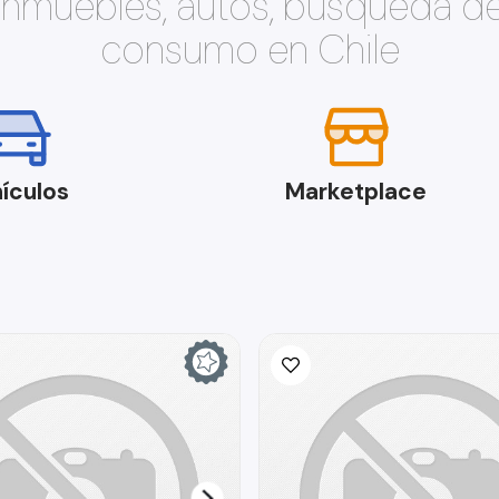
 inmuebles, autos, búsqueda d
consumo en Chile
ículos
Marketplace