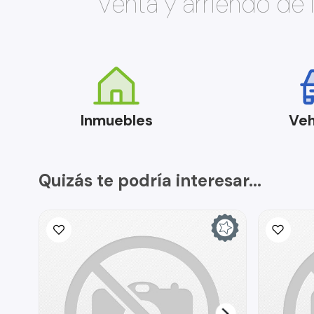
Venta y arriendo de
Inmuebles
Veh
Quizás te podría interesar...