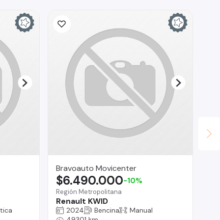
Ina
$
La 
Ch
Bravoauto Movicenter
$6.490.000
-10%
Región Metropolitana
Renault KWID
tica
2024
Bencina
Manual
49301 km