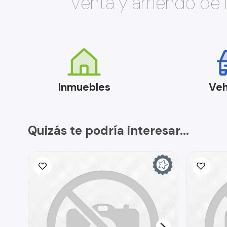
Venta y arriendo de
Inmuebles
Veh
Quizás te podría interesar...