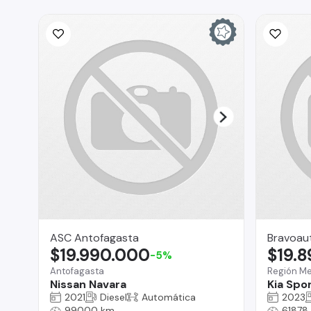
ASC Antofagasta
Bravoau
$19.990.000
$19.
-5%
Antofagasta
Región Me
Nissan Navara
Kia Spo
2021
Diesel
Automática
2023
99000 km
61878