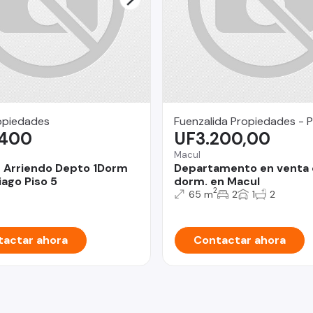
opiedades
Fuenzalida Propiedades - P
.400
UF3.200,00
Macul
0 Arriendo Depto 1Dorm
Departamento en venta 
iago Piso 5
dorm. en Macul
2
65 m
2
1
2
actar ahora
Contactar ahora