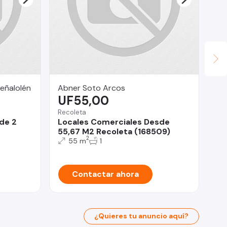
eñalolén
Abner Soto Arcos
LV
UF55,00
U
Recoleta
Qui
de 2
Locales Comerciales Desde
Ar
55,67 M2 Recoleta (168509)
MC
2
55 m
1
Contactar ahora
¿Quieres tu anuncio aquí?