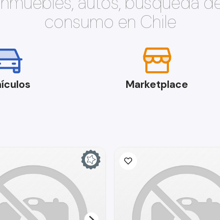
 inmuebles, autos, búsqueda d
consumo en Chile
ículos
Marketplace