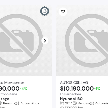
to Movicenter
AUTOS CSILLAG
890.000
$10.190.000
-4%
-1%
tropolitana
Lo Barnechea
rtage
Hyundai i30
Bencina
Automática
2014
Bencina
Automá
 km
132000 km