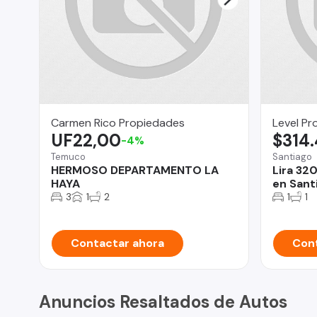
Carmen Rico Propiedades
Level Pr
UF22,00
$314
-4%
Temuco
Santiago
HERMOSO DEPARTAMENTO LA
Lira 32
HAYA
en Sant
3
1
2
1
1
Contactar ahora
Cont
Anuncios Resaltados de Autos