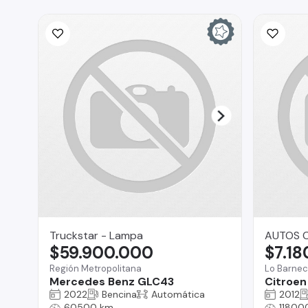
Truckstar - Lampa
AUTOS C
$59.900.000
$7.18
Región Metropolitana
Lo Barne
Mercedes Benz GLC43
Citroen
2022
Bencina
Automática
2012
60500 km
11800