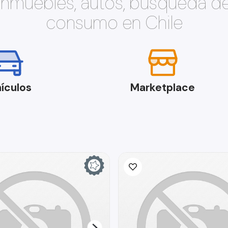
 inmuebles, autos, búsqueda d
consumo en Chile
ículos
Marketplace