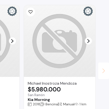
Michael Inostroza Mendoza
In
$5.980.000
$
San Ramón
La 
Kia Morning
Ch
2018
Bencina
Manual
1 km