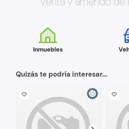
Venta y arriendo de
Inmuebles
Veh
Quizás te podría interesar...