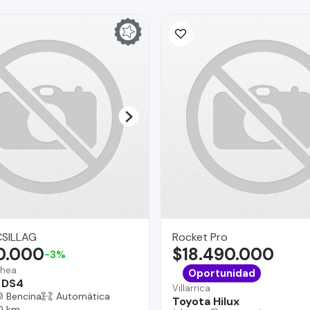
SILLAG
Rocket Pro
0.000
$18.490.000
-3%
chea
Oportunidad
 DS4
Villarrica
Bencina
Automática
Toyota Hilux
0 km