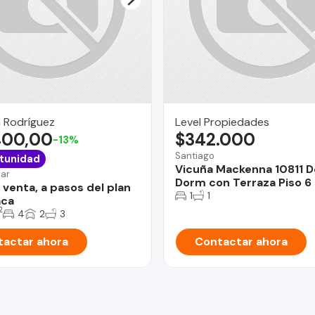
 Rodríguez
Level Propiedades
400,00
$342.000
-13%
Santiago
tunidad
Vicuña Mackenna 10811 D
Mar
Dorm con Terraza Piso 6
 venta, a pasos del plan
1
1
aca
2
4
2
3
actar ahora
Contactar ahora