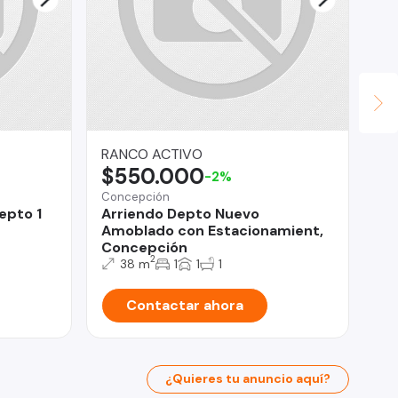
RANCO ACTIVO
Le
$550.000
$
-2%
Concepción
Est
epto 1
Arriendo Depto Nuevo
Co
Amoblado con Estacionamient,
Do
Concepción
2
38 m
1
1
1
Contactar ahora
¿Quieres tu anuncio aquí?