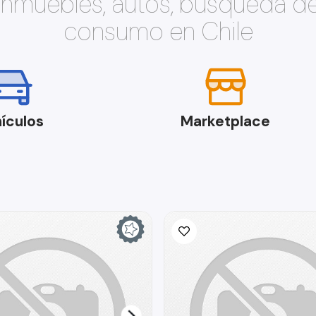
 inmuebles, autos, búsqueda d
consumo en Chile
ículos
Marketplace