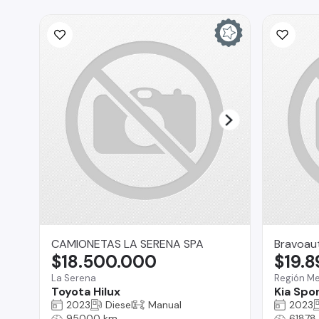
CAMIONETAS LA SERENA SPA
Bravoau
$18.500.000
$19.
La Serena
Región Me
Toyota Hilux
Kia Spo
2023
Diesel
Manual
2023
95000 km
61878