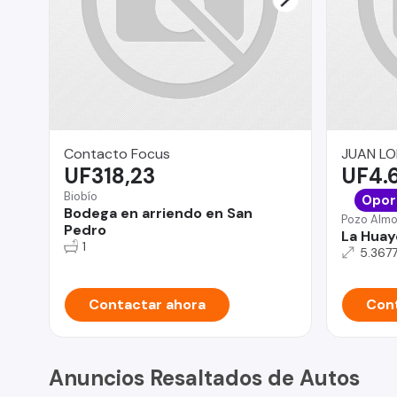
Contacto Focus
JUAN LO
UF318,23
UF4.
Biobío
Opor
Bodega en arriendo en San
Pozo Alm
Pedro
La Huay
1
5.367
Contactar ahora
Cont
Anuncios Resaltados de Autos