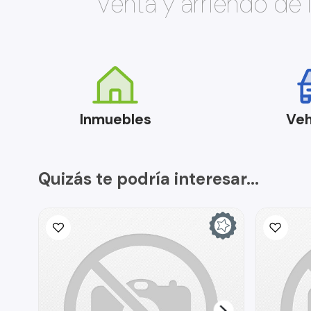
Venta y arriendo de
Inmuebles
Veh
Quizás te podría interesar...