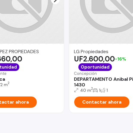
PEZ PROPIEDADES
LG Propiedades
660,00
UF2.600,00
-16%
tunidad
Oportunidad
onte
Concepción
ca
DEPARTAMENTO Anibal P
2
1430
72 m
2
40 m
1
1
actar ahora
Contactar ahora