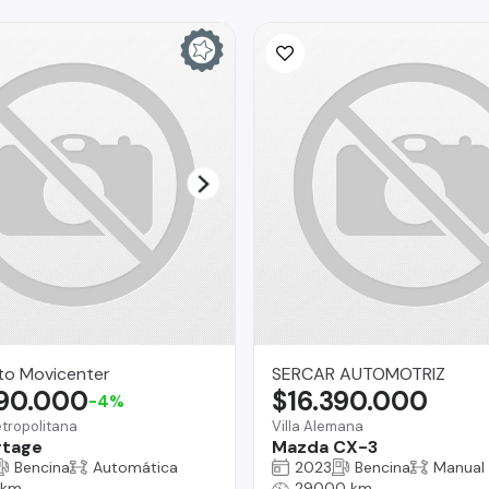
to Movicenter
SERCAR AUTOMOTRIZ
890.000
$16.390.000
-4%
tropolitana
Villa Alemana
rtage
Mazda CX-3
Bencina
Automática
2023
Bencina
Manual
 km
29000 km