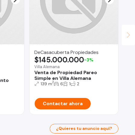
DeCasacuberta Propiedades
CK
$145.000.000
U
-3%
Villa Alemana
Venta de Propiedad Pareo
Ari
Simple en Villa Alemana
into
De
2
139 m
6
1
2
PA
Contactar ahora
¿Quieres tu anuncio aquí?