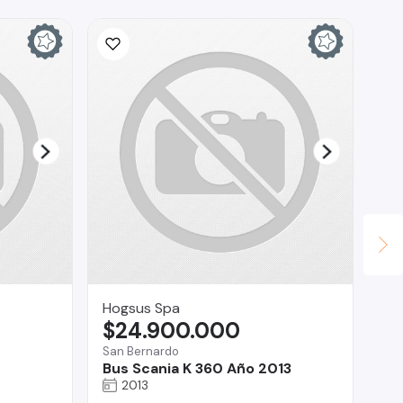
Hogsus Spa
TV
$24.900.000
$
San Bernardo
San
Bus Scania K 360 Año 2013
Ro
2013