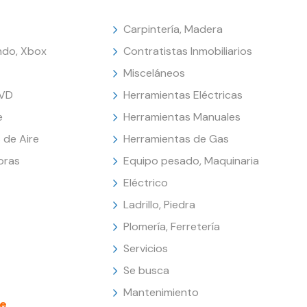
Carpintería, Madera
endo, Xbox
Contratistas Inmobiliarios
Misceláneos
DVD
Herramientas Eléctricas
e
Herramientas Manuales
 de Aire
Herramientas de Gas
oras
Equipo pesado, Maquinaria
Eléctrico
Ladrillo, Piedra
Plomería, Ferretería
Servicios
Se busca
Mantenimiento
e