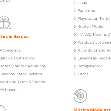
Otros
Linux
Parlantes
Playstation, Nint
Router, Modem
TV, LCD, Plasma, 
ates & Barcos
Windows Softwar
Accesorios
Acondicionadores
Barcos en Arriendo
Lavadoras, Secad
Botes y Motos Acuáticas
Refrigeradora
Lanchas, Yates, Veleros
Otros
Venta de Yates & Barcos
Yo busco
Música Moda Art