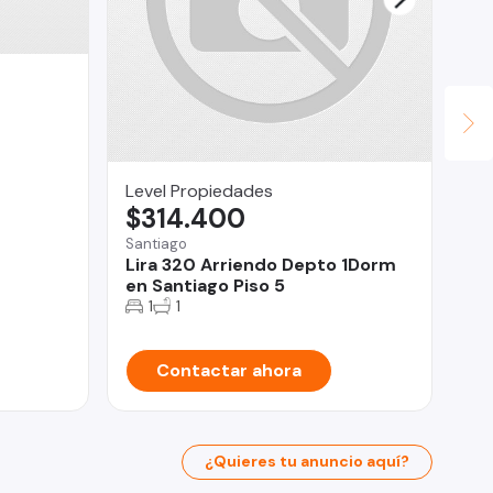
Level Propiedades
Su
$314.400
$
Santiago
Ant
Lira 320 Arriendo Depto 1Dorm
At
en Santiago Piso 5
in
1
1
Contactar ahora
¿Quieres tu anuncio aquí?