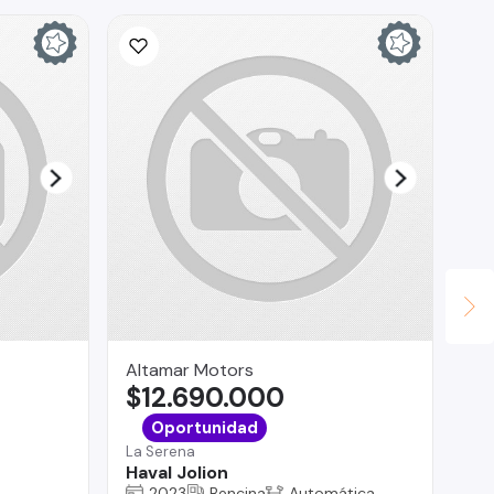
Ina
$
La 
Ch
Altamar Motors
$12.690.000
Oportunidad
La Serena
Haval Jolion
2023
Bencina
Automática