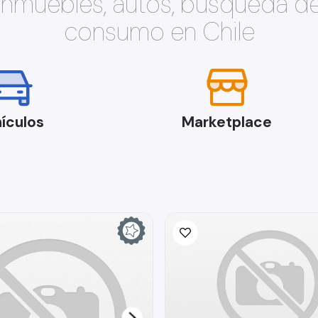
 inmuebles, autos, búsqueda d
consumo en Chile
ículos
Marketplace