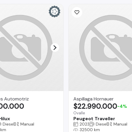
es Automotriz
Aspillaga Hornauer
800.000
$22.990.000
-4%
Ovalle
Hilux
Peugeot Traveller
Diesel
Manual
2023
Diesel
Manual
 km
32500 km