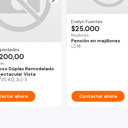
Evelyn Fuentes
$25.000
Mejillones
Pensión en mejillones
16
piedades
.200,00
Mar
loso Dúplex Remodelado
ectacular Vista
2
4
2
3
actar ahora
Contactar ahora