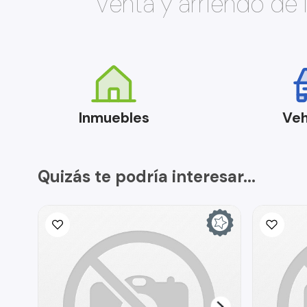
Venta y arriendo de
Inmuebles
Veh
Quizás te podría interesar...