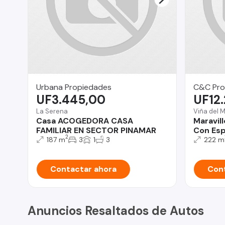
Urbana Propiedades
C&C Pro
UF3.445,00
UF12
La Serena
Viña del 
Casa ACOGEDORA CASA
Maravil
FAMILIAR EN SECTOR PINAMAR
Con Esp
2
187 m
3
1
3
222 m
Contactar ahora
Cont
Anuncios Resaltados de Autos