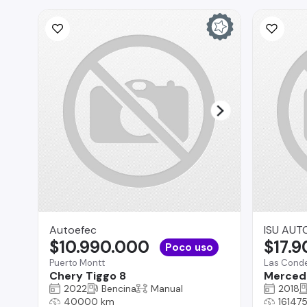
Autoefec
ISU AUT
$10.990.000
$17.
Poco uso
Puerto Montt
Las Cond
Chery Tiggo 8
Merced
2022
Bencina
Manual
2018
40000 km
16147