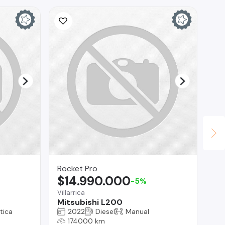
Ina
$
La 
Fo
Rocket Pro
$14.990.000
-5%
Villarrica
Mitsubishi L200
tica
2022
Diesel
Manual
174000 km