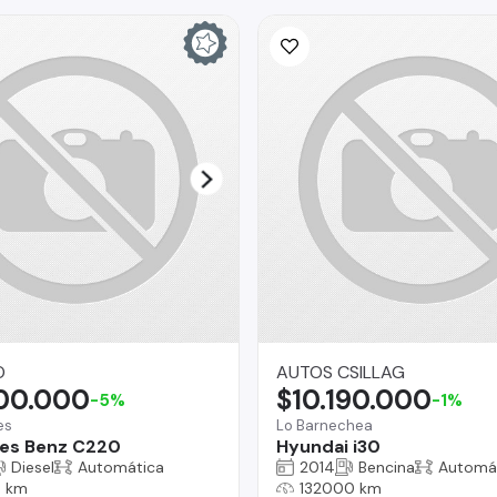
O
AUTOS CSILLAG
900.000
$10.190.000
-5%
-1%
es
Lo Barnechea
es Benz C220
Hyundai i30
Diesel
Automática
2014
Bencina
Automá
5 km
132000 km