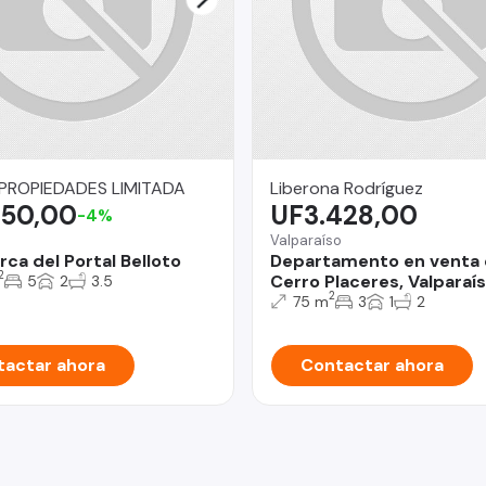
ROPIEDADES LIMITADA
Liberona Rodríguez
750,00
UF3.428,00
-4%
Valparaíso
ca del Portal Belloto
Departamento en venta 
2
Cerro Placeres, Valparaí
5
2
3.5
2
75 m
3
1
2
actar ahora
Contactar ahora