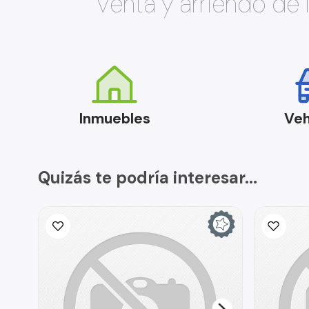
Venta y arriendo de
Inmuebles
Veh
Quizás te podría interesar...