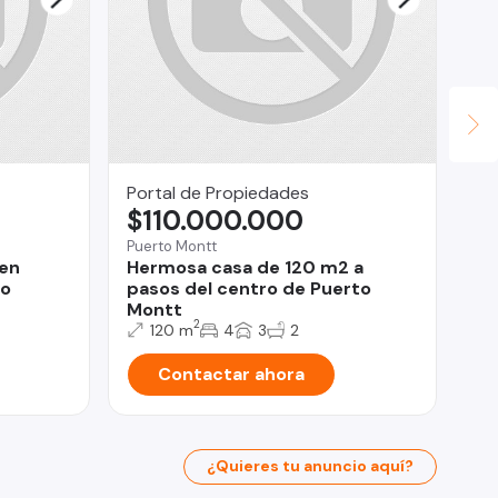
Portal de Propiedades
Ca
$110.000.000
$
Puerto Montt
Qui
en
Hermosa casa de 120 m2 a
OF
so
pasos del centro de Puerto
Es
Montt
G.
2
120 m
4
3
2
Contactar ahora
¿Quieres tu anuncio aquí?