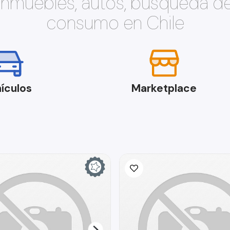
 inmuebles, autos, búsqueda d
consumo en Chile
ículos
Marketplace