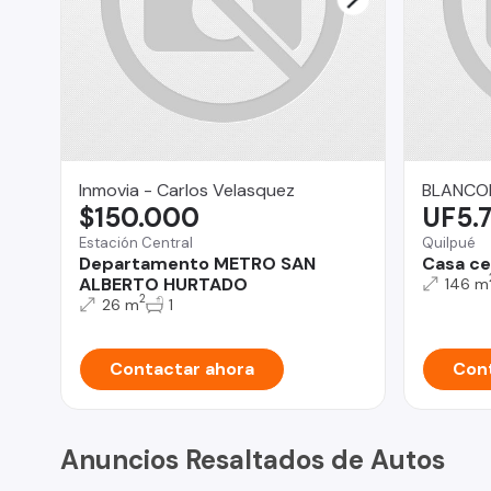
Inmovia - Carlos Velasquez
BLANCOP
$150.000
UF5.
Estación Central
Quilpué
Departamento METRO SAN
Casa cer
ALBERTO HURTADO
146 m
2
26 m
1
Contactar ahora
Cont
Anuncios Resaltados de Autos