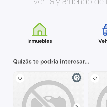
Venta y arriendo de
Inmuebles
Veh
Quizás te podría interesar...