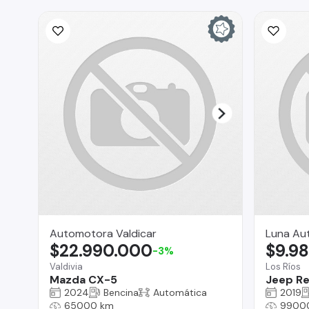
Automotora Valdicar
Luna Aut
$22.990.000
$9.9
-3%
Valdivia
Los Ríos
Mazda CX-5
Jeep R
2024
Bencina
Automática
2019
65000 km
9900