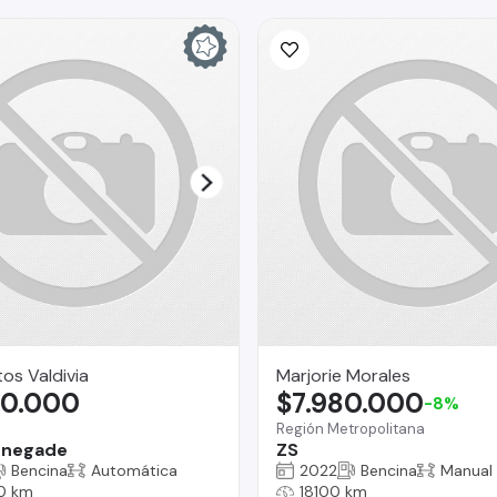
os Valdivia
Marjorie Morales
80.000
$7.980.000
-8%
Región Metropolitana
enegade
ZS
Bencina
Automática
2022
Bencina
Manual
0 km
18100 km