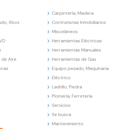
Carpintería, Madera
endo, Xbox
Contratistas Inmobiliarios
Misceláneos
DVD
Herramientas Eléctricas
e
Herramientas Manuales
 de Aire
Herramientas de Gas
oras
Equipo pesado, Maquinaria
Eléctrico
Ladrillo, Piedra
Plomería, Ferretería
Servicios
Se busca
Mantenimiento
e