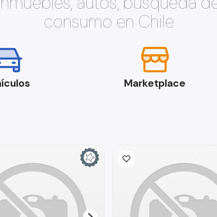
 inmuebles, autos, búsqueda d
consumo en Chile
ículos
Marketplace