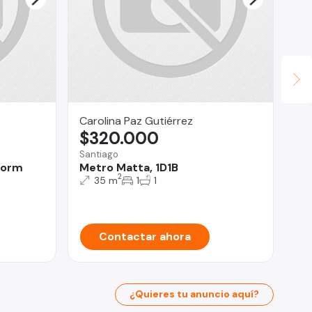
Carolina Paz Gutiérrez
Fi
$320.000
$
Santiago
San
Dorm
Metro Matta, 1D1B
De
2
Sa
35 m
1
1
Contactar ahora
¿Quieres tu anuncio aquí?