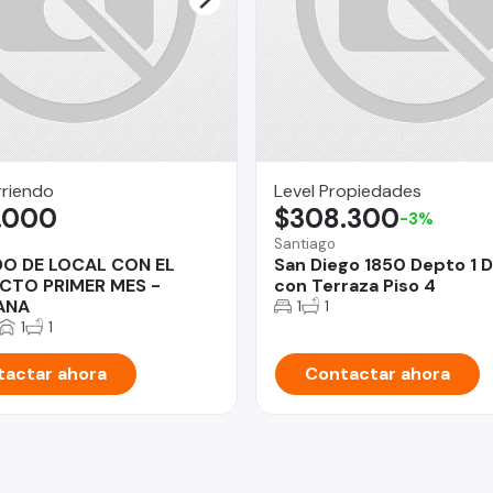
rriendo
Level Propiedades
.000
$308.300
-3%
Santiago
DO DE LOCAL CON EL
San Diego 1850 Depto 1 
CTO PRIMER MES -
con Terraza Piso 4
ANA
1
1
1
1
actar ahora
Contactar ahora