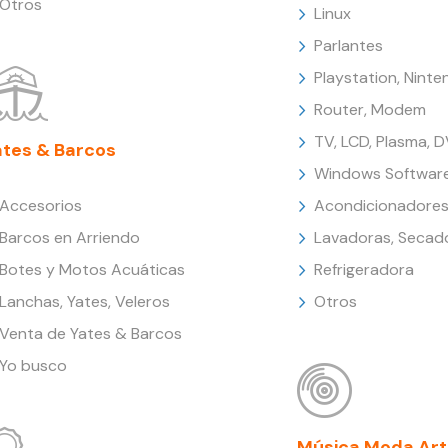
Otros
Linux
Parlantes
Playstation, Nint
Router, Modem
TV, LCD, Plasma, 
ates & Barcos
Windows Softwar
Accesorios
Acondicionadores
Barcos en Arriendo
Lavadoras, Secad
Botes y Motos Acuáticas
Refrigeradora
Lanchas, Yates, Veleros
Otros
Venta de Yates & Barcos
Yo busco
Música Moda Art