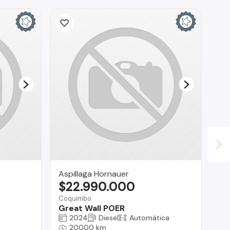
Aspillaga Hornauer
Al
$22.990.000
$
Coquimbo
Great Wall POER
La 
2024
Diesel
Automática
Ha
20000 km