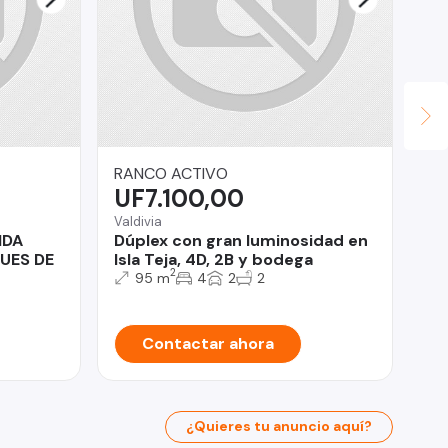
RANCO ACTIVO
At
UF7.100,00
$
Valdivia
Iqu
NDA
Dúplex con gran luminosidad en
Ar
UES DE
Isla Teja, 4D, 2B y bodega
ca
2
95 m
4
2
2
Contactar ahora
¿Quieres tu anuncio aquí?