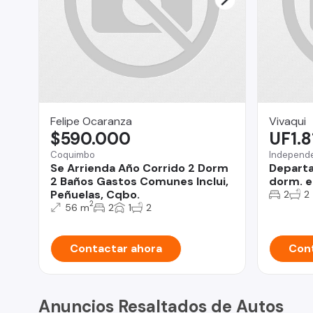
Felipe Ocaranza
Vivaqui
$590.000
UF1.8
Coquimbo
Independ
Se Arrienda Año Corrido 2 Dorm
Departa
2 Baños Gastos Comunes Inclui,
dorm. e
Peñuelas, Cqbo.
2
2
2
56 m
2
1
2
Contactar ahora
Cont
Anuncios Resaltados de Autos