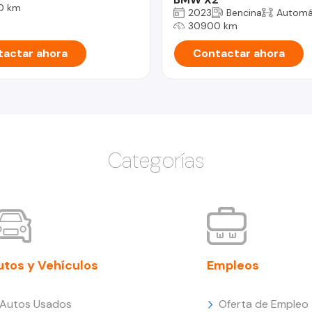
0 km
2023
Bencina
Automá
30900 km
actar ahora
Contactar ahora
Categorías
utos y Vehículos
Empleos
Autos Usados
Oferta de Empleo