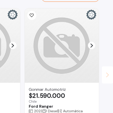
In
$
La 
NQ
Gonmar Automotriz
$21.590.000
Chile
Ford Ranger
2023
Diesel
Automática