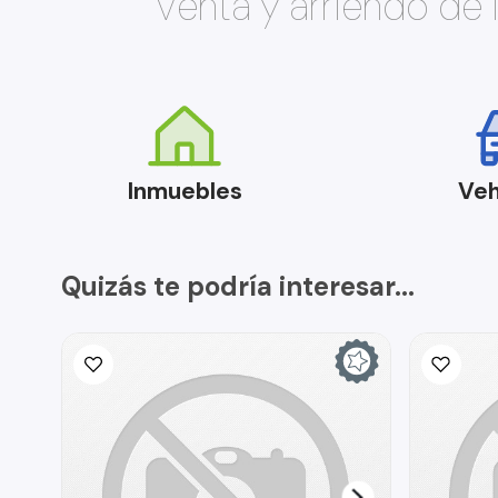
Venta y arriendo de
Inmuebles
Veh
Quizás te podría interesar...