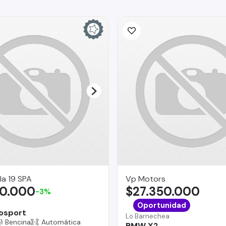
la 19 SPA
Vp Motors
00.000
$27.350.000
-3%
Oportunidad
osport
Lo Barnechea
Bencina
Automática
BMW X2