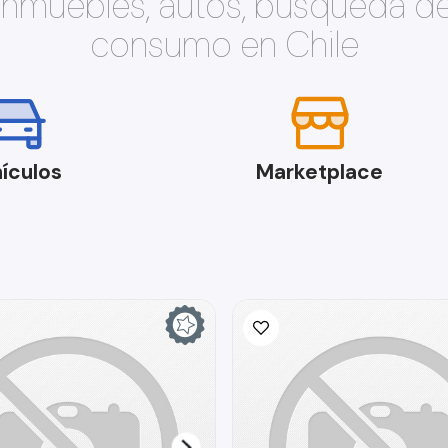
 inmuebles, autos, búsqueda d
consumo en Chile
ículos
Marketplace