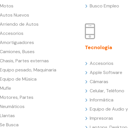
Motos
Busco Empleo
Autos Nuevos
Arriendo de Autos
Accesorios
Amortiguadores
Tecnología
Camiones, Buses
Chasis, Partes externas
Accesorios
Equipo pesado, Maquinaria
Apple Software
Equipo de Música
Cámaras
Mufle
Celular, Teléfono
Motores, Partes
Informática
Neumáticos
Equipo de Audio y
Llantas
Impresoras
Se Busca
Laptops, Desktop