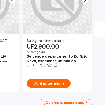
DÍAZ
Su Agente Inmobiliario
LE
UF2.900,00
$
Antofagasta
Lo 
LIA
Se vende departamento Edificio
AT
ENCA
Novo, excelente ubicación.
EX
2
3 
63 m
2
1
1
MI
Contactar ahora
¿Quieres tu anuncio aquí?