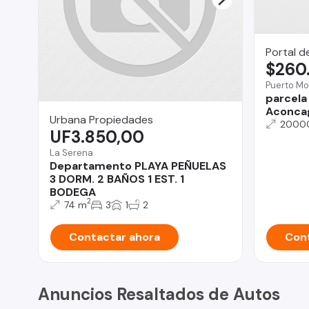
Portal d
$260
Puerto Mo
parcela
Aconcag
Urbana Propiedades
2000
UF3.850,00
La Serena
Departamento PLAYA PEÑUELAS
3 DORM. 2 BAÑOS 1 EST. 1
BODEGA
2
74 m
3
1
2
Contactar ahora
Cont
Anuncios Resaltados de Autos