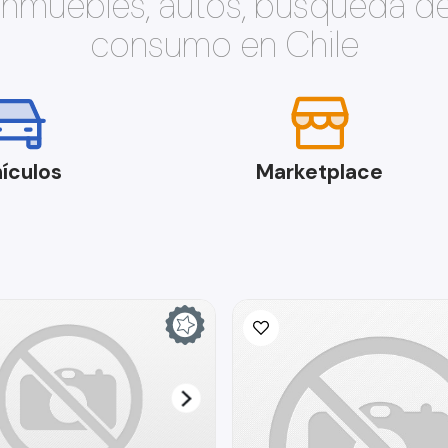
 inmuebles, autos, búsqueda d
consumo en Chile
ículos
Marketplace