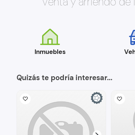
Venta y arriendo de
Inmuebles
Veh
Quizás te podría interesar...