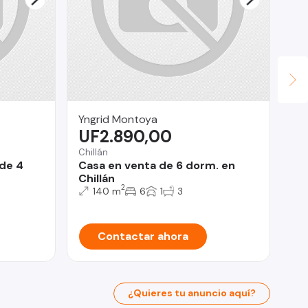
Yngrid Montoya
Pr
UF2.890,00
$
Chillán
Val
de 4
Casa en venta de 6 dorm. en
Se
Chillán
he
2
140 m
6
1
3
Contactar ahora
¿Quieres tu anuncio aquí?