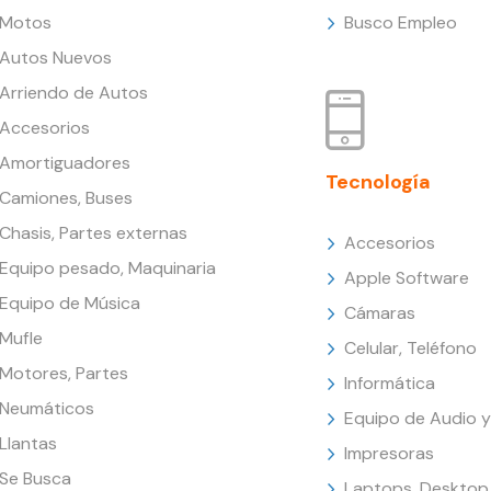
Motos
Busco Empleo
Autos Nuevos
Arriendo de Autos
Accesorios
Amortiguadores
Tecnología
Camiones, Buses
Chasis, Partes externas
Accesorios
Equipo pesado, Maquinaria
Apple Software
Equipo de Música
Cámaras
Mufle
Celular, Teléfono
Motores, Partes
Informática
Neumáticos
Equipo de Audio y
Llantas
Impresoras
Se Busca
Laptops, Desktop