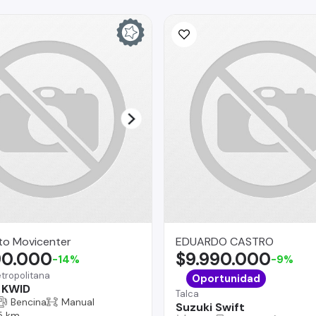
to Movicenter
EDUARDO CASTRO
90.000
$9.990.000
-14%
-9%
tropolitana
Oportunidad
 KWID
Talca
Bencina
Manual
Suzuki Swift
5 km