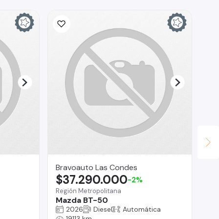
In
$
La 
NK
Bravoauto Las Condes
$37.290.000
-2%
Región Metropolitana
Mazda BT-50
2026
Diesel
Automática
19113 km