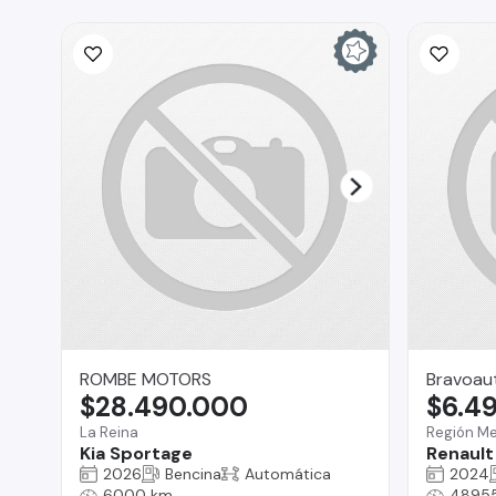
ROMBE MOTORS
Bravoau
$28.490.000
$6.4
La Reina
Región Me
Kia Sportage
Renault
2026
Bencina
Automática
2024
6000 km
4895