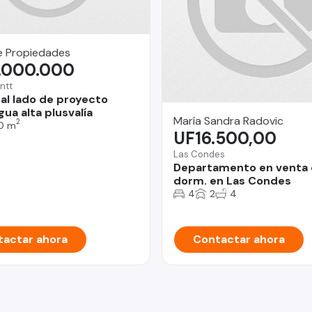
e Propiedades
.000.000
ntt
 al lado de proyecto
ua alta plusvalía
María Sandra Radovic
2
0 m
UF16.500,00
Las Condes
Departamento en venta 
dorm. en Las Condes
4
2
4
actar ahora
Contactar ahora