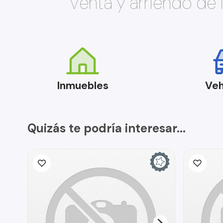
Venta y arriendo de
Inmuebles
Veh
Quizás te podría interesar...