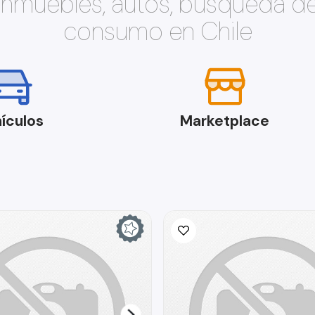
 inmuebles, autos, búsqueda d
consumo en Chile
ículos
Marketplace