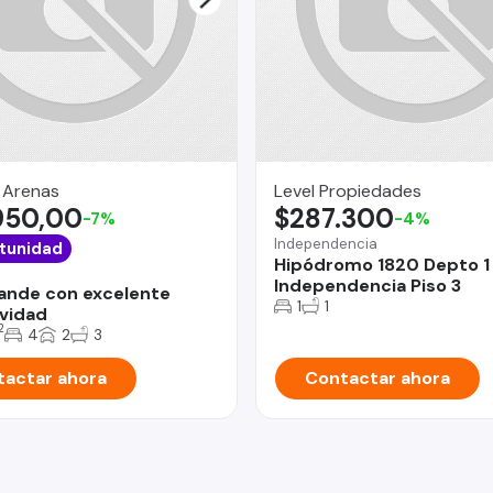
 Arenas
Level Propiedades
950,00
$287.300
-7%
-4%
Independencia
tunidad
Hipódromo 1820 Depto 1
o
Independencia Piso 3
ande con excelente
1
1
vidad
2
4
2
3
actar ahora
Contactar ahora