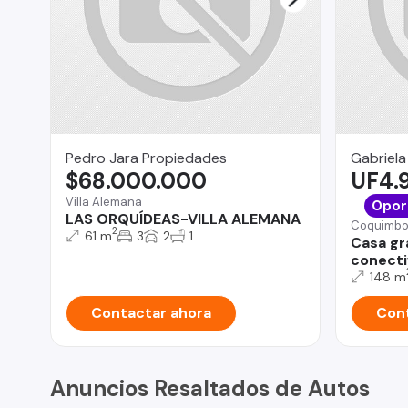
Pedro Jara Propiedades
Gabriela
$68.000.000
UF4.
Villa Alemana
Opor
LAS ORQUÍDEAS-VILLA ALEMANA
Coquimb
2
61 m
3
2
1
Casa gr
conecti
148 m
Contactar ahora
Cont
Anuncios Resaltados de Autos