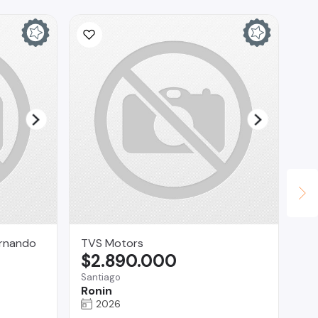
ernando
TVS Motors
Xi
$2.890.000
$
Santiago
Iqu
Ronin
Fo
2026