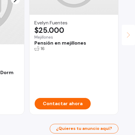
Evelyn Fuentes
$25.000
Mejillones
Pensión en mejillones
16
To
$
Viñ
 Dorm
AR
3D
Contactar ahora
¿Quieres tu anuncio aquí?