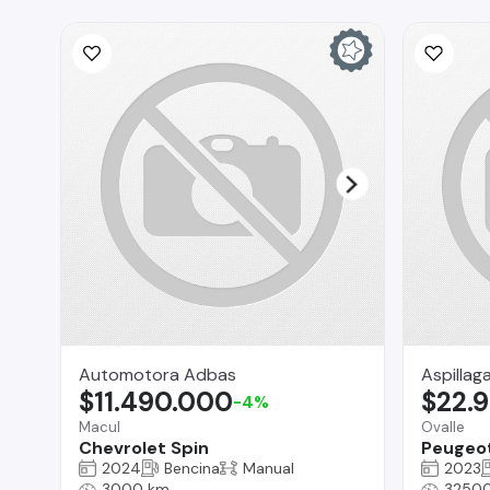
Automotora Adbas
Aspillag
$11.490.000
$22.
-4%
Macul
Ovalle
Chevrolet Spin
Peugeot
2024
Bencina
Manual
2023
3000 km
3250