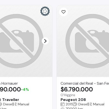
a Hornauer
Comercial del Real - San F
990.000
$6.790.000
-4%
O'Higgins
 Traveller
Peugeot 208
Diesel
Manual
2015
Diesel
Manual
0 km
70000 km