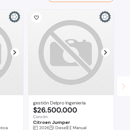
gestión Delpro Ingeniería
Mu
$26.500.000
$
Concón
Ma
Citroen Jumper
Su
tica
2026
Diesel
Manual