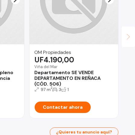
OM Propiedades
Fu
UF4.190,00
Ap
U
Viña del Mar
pleno
Departamento SE VENDE
Ñu
ncia
DEPARTAMENTO EN REÑACA
Vi
(CÓD. 506)
2D
2
97 m
3
1
Contactar ahora
¿Quieres tu anuncio aquí?