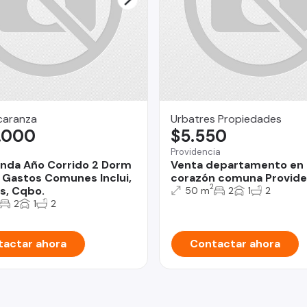
caranza
Urbatres Propiedades
.000
$5.550
o
Providencia
enda Año Corrido 2 Dorm
Venta departamento en 
 Gastos Comunes Inclui,
corazón comuna Provide
2
s, Cqbo.
50 m
2
1
2
2
1
2
actar ahora
Contactar ahora