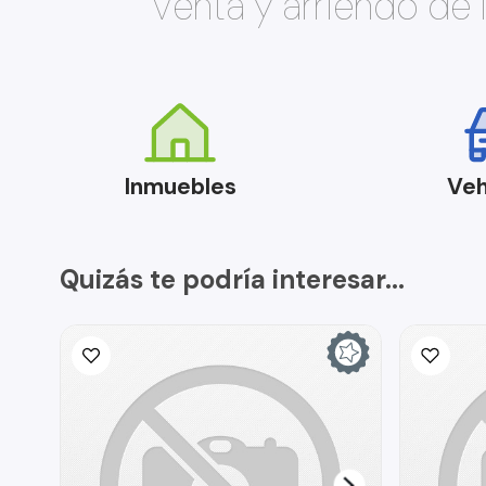
Venta y arriendo de
Inmuebles
Veh
Quizás te podría interesar...