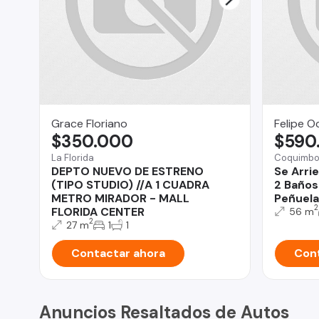
Grace Floriano
Felipe O
$350.000
$590
La Florida
Coquimb
DEPTO NUEVO DE ESTRENO
Se Arri
(TIPO STUDIO) //A 1 CUADRA
2 Baños
METRO MIRADOR - MALL
Peñuela
2
FLORIDA CENTER
56 m
2
27 m
1
1
Contactar ahora
Cont
Anuncios Resaltados de Autos