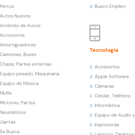
Motos
Busco Empleo
Autos Nuevos
Arriendo de Autos
Accesorios
Amortiguadores
Tecnología
Camiones, Buses
Chasis, Partes externas
Accesorios
Equipo pesado, Maquinaria
Apple Software
Equipo de Música
Cámaras
Mufle
Celular, Teléfono
Motores, Partes
Informática
Neumáticos
Equipo de Audio y
Llantas
Impresoras
Se Busca
Laptops, Desktop