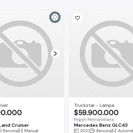
iver
Truckstar - Lampa
90.000
$59.900.000
Región Metropolitana
Land Cruiser
Mercedes Benz GLC43
Bencina
Manual
2022
Bencina
Automá