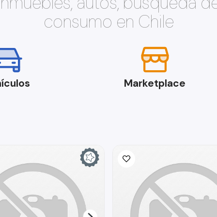
 inmuebles, autos, búsqueda d
consumo en Chile
ículos
Marketplace