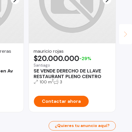
reras
mauricio rojas
OM
$20.000.000
U
-29%
Santiago
Lo 
en Av
SE VENDE DERECHO DE LLAVE
Of
RESTAURANT PLENO CENTRO
CO
2
(C
100 m
3
Contactar ahora
¿Quieres tu anuncio aquí?