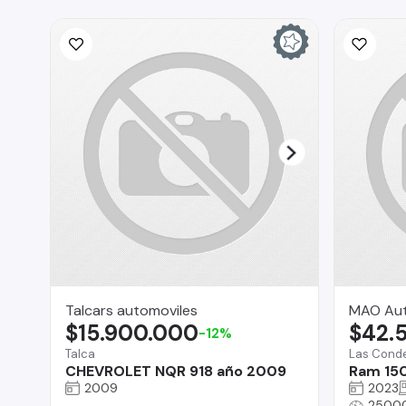
Talcars automoviles
MAO Au
$15.900.000
$42.
-12%
Talca
Las Cond
CHEVROLET NQR 918 año 2009
Ram 15
2009
2023
2500