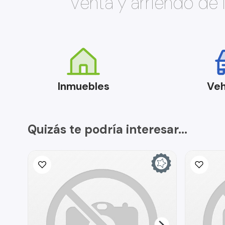
Venta y arriendo de
Inmuebles
Veh
Quizás te podría interesar...