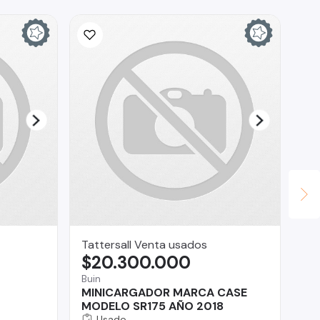
Tattersall Venta usados
Fla
$20.300.000
$
Buin
Ñu
MINICARGADOR MARCA CASE
Gr
MODELO SR175 AÑO 2018
Usado