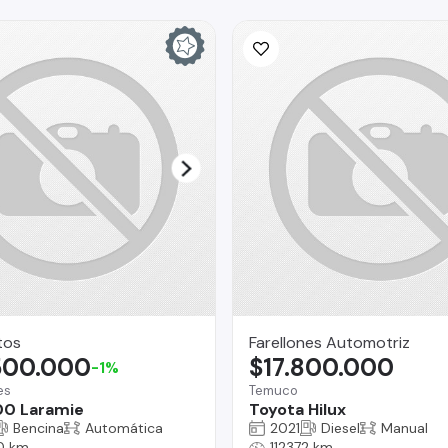
tos
Farellones Automotriz
500.000
$17.800.000
-1%
es
Temuco
00 Laramie
Toyota Hilux
Bencina
Automática
2021
Diesel
Manual
0 km
112372 km