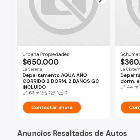
Urbana Propiedades
Schumac
$650.000
$360
La Serena
La Cister
Departamento AQUA AÑO
Departa
CORRIDO 2 DORM. 2 BAÑOS GC
dorm. e
INCLUIDO
44 m
2
63 m
2
1
2
Contactar ahora
Cont
Anuncios Resaltados de Autos