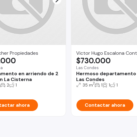
her Propiedades
Victor Hugo Escalona Cont
.000
$730.000
na
Las Condes
mento en arriendo de 2
Hermoso departamento 
n La Cisterna
Las Condes
2
2
2
1
35 m
1
1
1
actar ahora
Contactar ahora