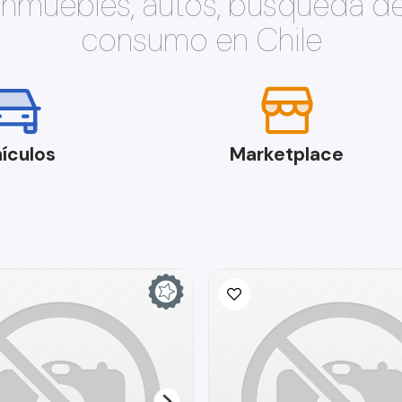
 inmuebles, autos, búsqueda d
consumo en Chile
ículos
Marketplace