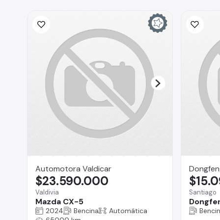
Automotora Valdicar
Dongfen
$23.590.000
$15.
Valdivia
Santiago
Mazda CX-5
Dongfen
2024
Bencina
Automática
Benci
65000 km