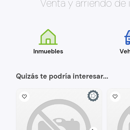
Venta y arriendo de
Inmuebles
Veh
Quizás te podría interesar...