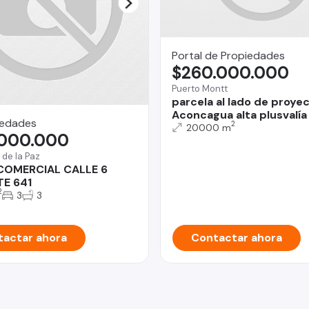
Portal de Propiedades
$260.000.000
Puerto Montt
parcela al lado de proye
Aconcagua alta plusvalía
iedades
2
20000 m
.000.000
 de la Paz
COMERCIAL CALLE 6
TE 641
2
3
3
actar ahora
Contactar ahora