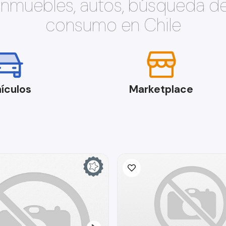
 inmuebles, autos, búsqueda d
consumo en Chile
ículos
Marketplace