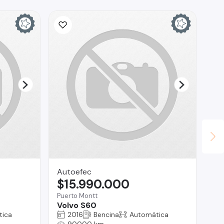
Autoefec
Te
$15.990.000
$
Puerto Montt
Reg
Volvo S60
Su
tica
2016
Bencina
Automática
90000 km