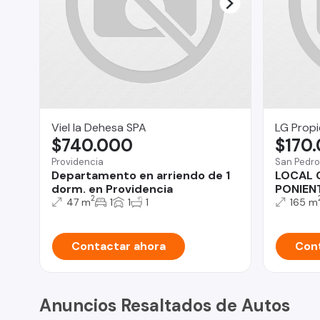
Viel la Dehesa SPA
LG Prop
$740.000
$170
Providencia
San Pedro
Departamento en arriendo de 1
LOCAL 
dorm. en Providencia
PONIEN
2
47 m
1
1
1
165 m
Contactar ahora
Cont
Anuncios Resaltados de Autos