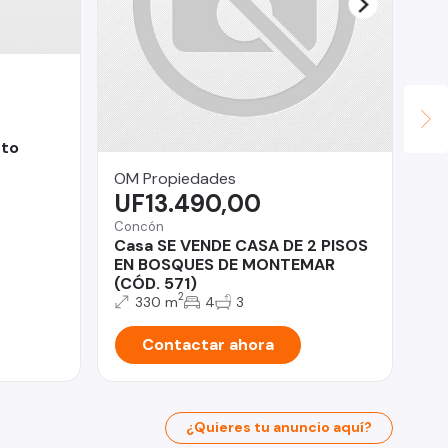
cto
OM Propiedades
Ur
UF13.490,00
$
Concón
La 
Casa SE VENDE CASA DE 2 PISOS
De
EN BOSQUES DE MONTEMAR
AÑ
(CÓD. 571)
GC
2
330 m
4
3
Contactar ahora
¿Quieres tu anuncio aquí?