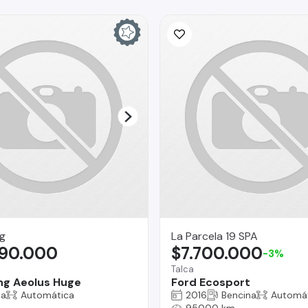
g
La Parcela 19 SPA
090.000
$7.700.000
-3%
Talca
g Aeolus Huge
Ford Ecosport
na
Automática
2016
Bencina
Automá
95000 km