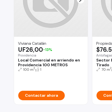
Viviana Catalán
Propied
UF26,00
$76.
-13%
Providencia
Antofaga
Local Comercial en arriendo en
Sector B
Providencia 100 METROS
Tirado
2
2
100 m
1
70 m
Contactar ahora
Cont