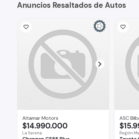
Anuncios Resaltados de Autos
Altamar Motors
ASC Bilb
$14.990.000
$15.
La Serena
Región Me
Changan CS55 Plus
Toyota 