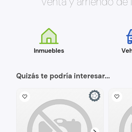
Venta y arriendo de
Inmuebles
Veh
Quizás te podría interesar...