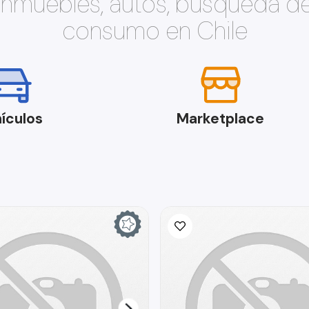
 inmuebles, autos, búsqueda d
consumo en Chile
ículos
Marketplace