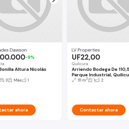
ades Dawson
LV Properties
500.000
UF22,00
-9%
sta
Quilicura
onilla Altura Nicolás
Arriendo Bodega De 110,
Parque Industrial, Quilicu
2
3
Más
1
111 m
1
2
actar ahora
Contactar ahora