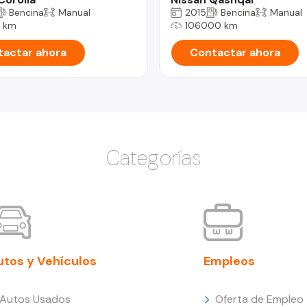
Bencina
Manual
2015
Bencina
Manual
 km
106000 km
actar ahora
Contactar ahora
Categorías
utos y Vehículos
Empleos
Autos Usados
Oferta de Empleo