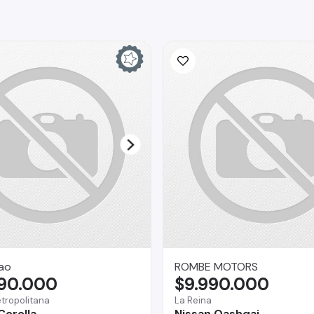
ao
ROMBE MOTORS
990.000
$9.990.000
tropolitana
La Reina
Corolla
Nissan Qashqai