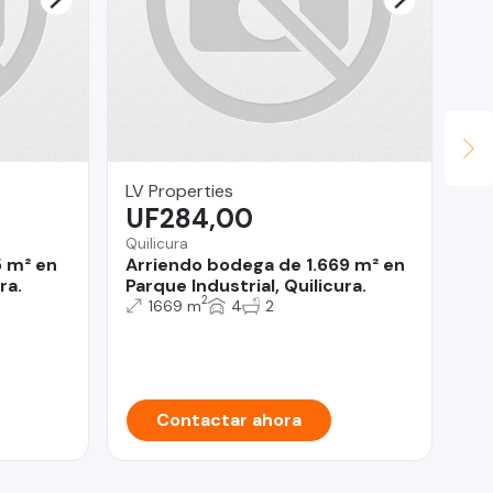
LV Properties
Ma
UF284,00
U
Quilicura
La
5 m² en
Arriendo bodega de 1.669 m² en
Lo
ra.
Parque Industrial, Quilicura.
La
2
1669 m
4
2
Contactar ahora