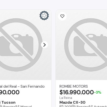
l del Real - San Fernando
ROMBE MOTORS
990.000
$16.990.000
-3%
La Reina
i Tucson
Mazda CX-30
Bencina
Manual
2021
Bencina
Automát