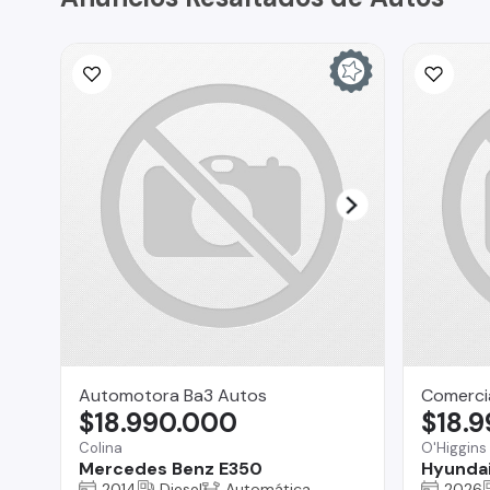
Automotora Ba3 Autos
Comercia
$18.990.000
$18.
Colina
O'Higgins
Mercedes Benz E350
Hyunda
2014
Diesel
Automática
2026