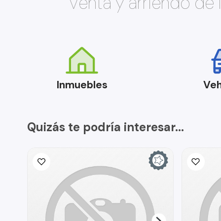
Venta y arriendo de
Inmuebles
Veh
Quizás te podría interesar...