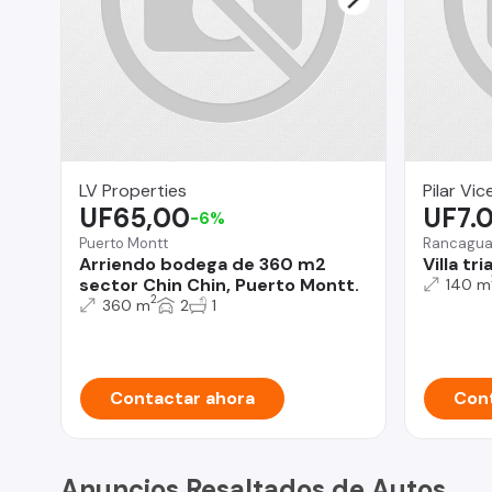
LV Properties
Pilar Vi
UF65,00
UF7.
-6%
Puerto Montt
Rancagu
Arriendo bodega de 360 m2
Villa tr
sector Chin Chin, Puerto Montt.
140 m
2
360 m
2
1
Contactar ahora
Cont
Anuncios Resaltados de Autos