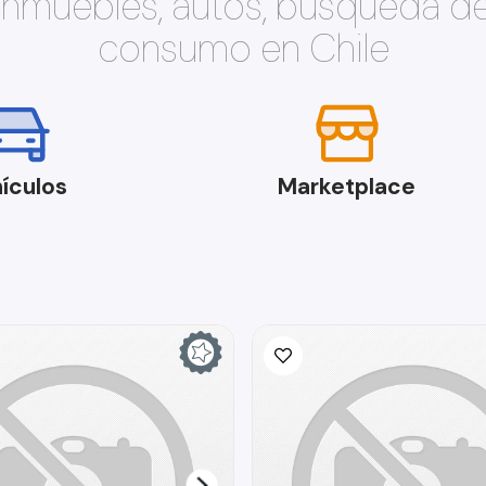
 inmuebles, autos, búsqueda d
consumo en Chile
ículos
Marketplace