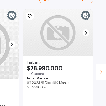
Inalcar .
$28.990.000
La Cisterna
Ford Ranger
2023
Diesel
Manual
Br
55300 km
$
Reg
Ja
ica