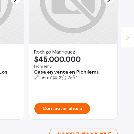
Rodrigo Manriquez
Co
$45.000.000
U
Pichilemu
Bio
 Los
Casa en venta en Pichilemu
Bo
2
Pe
56 m
2
2
1
Contactar ahora
¿Quieres tu anuncio aquí?