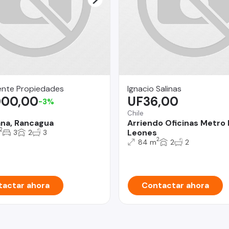
cente Propiedades
Ignacio Salinas
000,00
UF36,00
-3%
a
Chile
iana, Rancagua
Arriendo Oficinas Metro
2
Leones
3
2
3
2
84 m
2
2
actar ahora
Contactar ahora