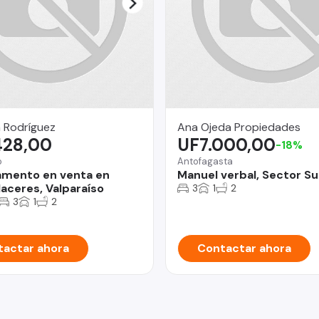
 Rodríguez
Ana Ojeda Propiedades
428,00
UF7.000,00
-18%
o
Antofagasta
mento en venta en
Manuel verbal, Sector Su
laceres, Valparaíso
3
1
2
3
1
2
actar ahora
Contactar ahora