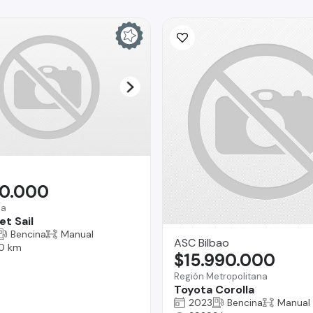
90.000
na
t Sail
Bencina
Manual
ASC Bilbao
0 km
$15.990.000
Región Metropolitana
Toyota Corolla
2023
Bencina
Manual