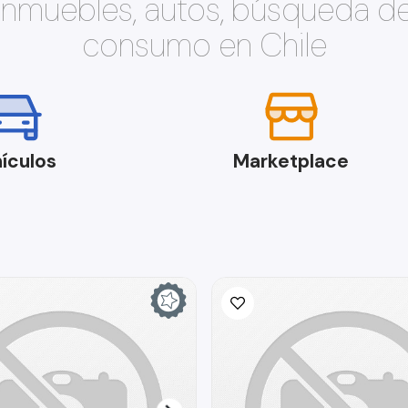
 inmuebles, autos, búsqueda d
consumo en Chile
ículos
Marketplace