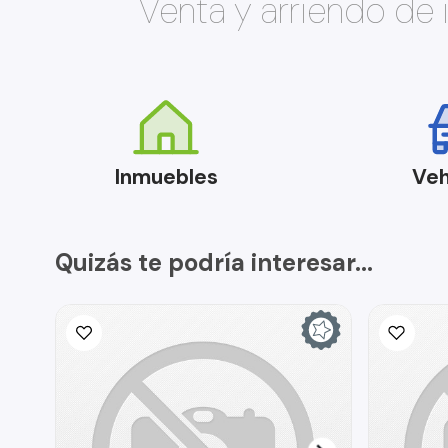
Venta y arriendo de
Inmuebles
Veh
Quizás te podría interesar...