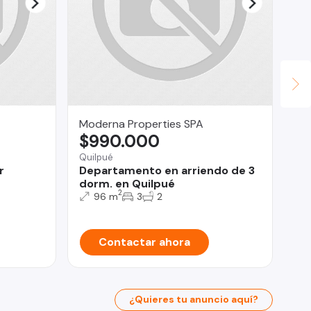
Moderna Properties SPA
Le
$990.000
$
Quilpué
Qui
r
Departamento en arriendo de 3
Ma
dorm. en Quilpué
co
2
96 m
3
2
Contactar ahora
¿Quieres tu anuncio aquí?