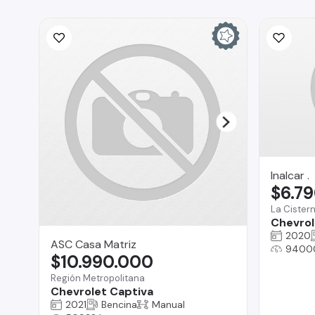
Inalcar .
$6.7
La Cister
Chevrole
2020
ASC Casa Matriz
9400
$10.990.000
Región Metropolitana
Chevrolet Captiva
2021
Bencina
Manual