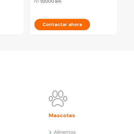
RE
112000 km
EU
Contactar ahora
Mascotas
Alimentos