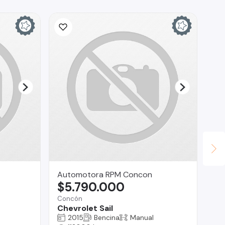
Automotora RPM Concon
Ta
$5.790.000
$
Concón
Bui
Chevrolet Sail
CA
LI
2015
Bencina
Manual