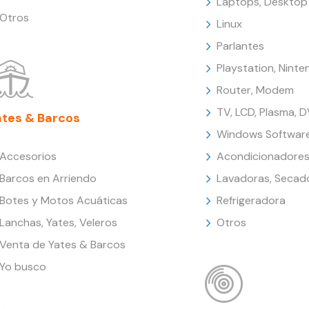
Laptops, Desktop
Otros
Linux
Parlantes
Playstation, Nint
Router, Modem
TV, LCD, Plasma, 
ates & Barcos
Windows Softwar
Accesorios
Acondicionadores
Barcos en Arriendo
Lavadoras, Secad
Botes y Motos Acuáticas
Refrigeradora
Lanchas, Yates, Veleros
Otros
Venta de Yates & Barcos
Yo busco