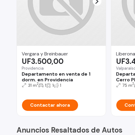
Vergara y Breinbauer
Liberona
UF3.500,00
UF3.
Providencia
Valparaís
Departamento en venta de 1
Departa
dorm. en Providencia
Cerro P
2
2
31 m
1
1
1
75 m
Contactar ahora
Cont
Anuncios Resaltados de Autos