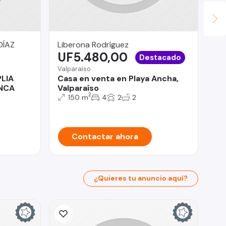
DÍAZ
Liberona Rodríguez
JU
UF5.480,00
U
Destacado
Valparaíso
LIA
Casa en venta en Playa Ancha,
Iqu
ENCA
Valparaíso
Ca
2
150 m
4
2
2
Contactar ahora
¿Quieres tu anuncio aquí?