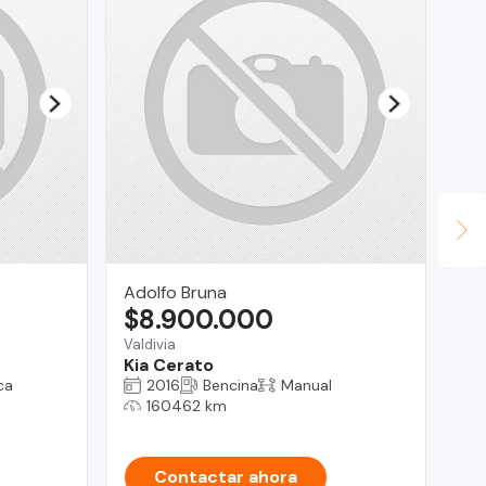
Adolfo Bruna
Em
$8.900.000
$
Valdivia
La
Kia Cerato
Ch
ca
2016
Bencina
Manual
160462 km
Contactar ahora