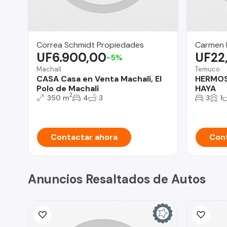
Correa Schmidt Propiedades
Carmen 
UF6.900,00
UF22
-5%
Machalí
Temuco
CASA Casa en Venta Machalí, El
HERMOS
Polo de Machalí
HAYA
2
350 m
4
3
3
1
Contactar ahora
Cont
Anuncios Resaltados de Autos