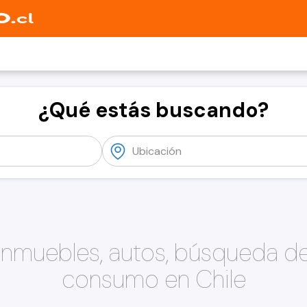
¿Qué estás buscando?
 inmuebles, autos, búsqueda d
consumo en Chile