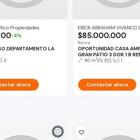
Rico Propiedades
ERICK ABRAHAM VIVANCO 
,00
$85.000.000
-4%
Renca
O DEPARTAMENTO LA
OPORTUNIDAD CASA AMP
GRAN PATIO 3 DOR 1 B R
2
2
90 m
3
1
1
actar ahora
Contactar ahora