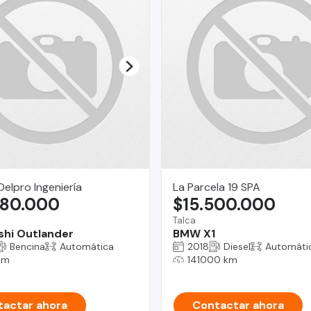
Delpro Ingeniería
La Parcela 19 SPA
980.000
$15.500.000
Talca
shi Outlander
BMW X1
Bencina
Automática
2018
Diesel
Automáti
km
141000 km
actar ahora
Contactar ahora