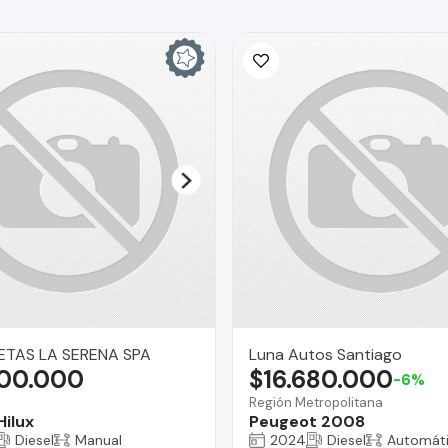
TAS LA SERENA SPA
Luna Autos Santiago
500.000
$16.680.000
-6%
Región Metropolitana
Hilux
Peugeot 2008
Diesel
Manual
2024
Diesel
Automát