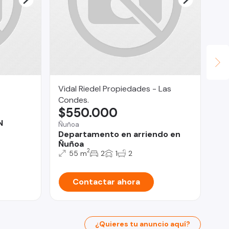
Vidal Riedel Propiedades - Las
PR
U
Condes.
$550.000
Pu
N
Pu
Ñuñoa
de
Departamento en arriendo en
Ñuñoa
2
55 m
2
1
2
Contactar ahora
¿Quieres tu anuncio aquí?