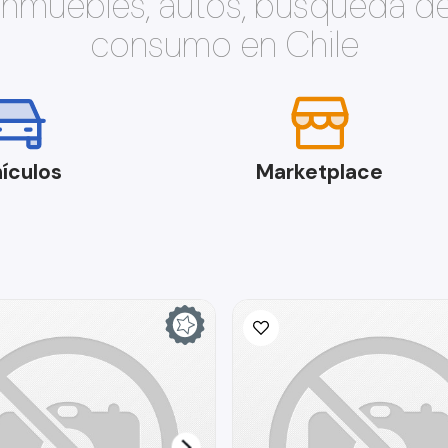
 inmuebles, autos, búsqueda d
consumo en Chile
ículos
Marketplace