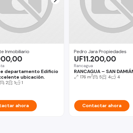
e Inmobiliario
Pedro Jara Propiedades
900,00
UF11.200,00
sta
Rancagua
e departamento Edificio
RANCAGUA – SAN DAMIÁ
2
xcelente ubicación.
176 m
5
4
4
2
1
1
actar ahora
Contactar ahora