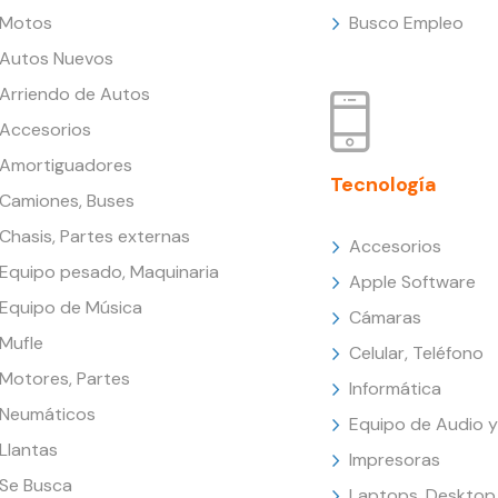
Motos
Busco Empleo
Autos Nuevos
Arriendo de Autos
Accesorios
Amortiguadores
Tecnología
Camiones, Buses
Chasis, Partes externas
Accesorios
Equipo pesado, Maquinaria
Apple Software
Equipo de Música
Cámaras
Mufle
Celular, Teléfono
Motores, Partes
Informática
Neumáticos
Equipo de Audio y
Llantas
Impresoras
Se Busca
Laptops, Desktop