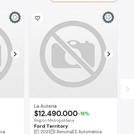
La Auteria
La
$12.490.000
$
-18%
Región Metropolitana
Reg
Ford Territory
To
ica
2023
Bencina
Automática