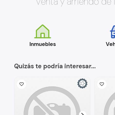
Venta y arriendo de
Inmuebles
Veh
Quizás te podría interesar...