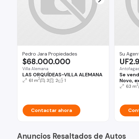
Pedro Jara Propiedades
Su Agent
$68.000.000
UF2.
Villa Alemana
Antofaga
LAS ORQUÍDEAS-VILLA ALEMANA
Se vend
2
Novo, e
61 m
3
2
1
2
63 m
Contactar ahora
Cont
Anuncios Resaltados de Autos