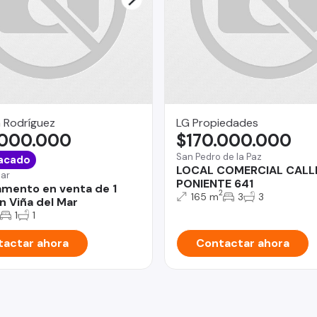
 Rodríguez
LG Propiedades
.000.000
$170.000.000
San Pedro de la Paz
acado
LOCAL COMERCIAL CALL
Mar
PONIENTE 641
mento en venta de 1
2
165 m
3
3
n Viña del Mar
1
1
actar ahora
Contactar ahora