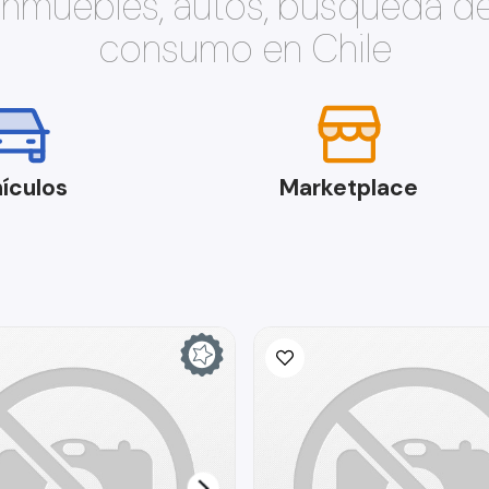
 inmuebles, autos, búsqueda d
consumo en Chile
ículos
Marketplace