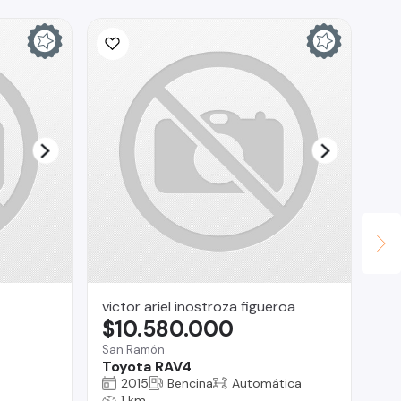
victor ariel inostroza figueroa
AS
$10.580.000
$
San Ramón
Ant
Toyota RAV4
Fo
2015
Bencina
Automática
1 km