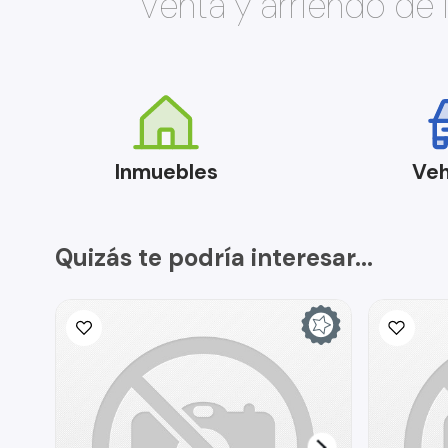
Venta y arriendo de
Inmuebles
Veh
Quizás te podría interesar...