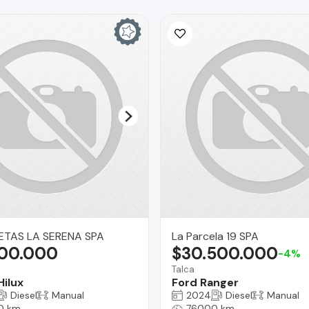
TAS LA SERENA SPA
La Parcela 19 SPA
500.000
$30.500.000
-4%
Talca
Hilux
Ford Ranger
Diesel
Manual
2024
Diesel
Manual
0 km
76000 km