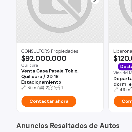
CONSULTORS Propiedades
Liberona
$92.000.000
$120
Quilicura
Dest
Venta Casa Pasaje Tokio,
Viña del 
Quilicura / 2D 1B
Departa
Estacionamiento
dorm. e
2
85 m
2
1
1
2
46 m
Contactar ahora
Cont
Anuncios Resaltados de Autos