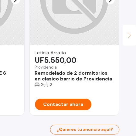
Leticia Arratia
Ca
UF5.550,00
U
Providencia
Te
E 6
Remodelado de 2 dormitorios
HE
en clasico barrio de Providencia
HA
2
2
Contactar ahora
¿Quieres tu anuncio aquí?